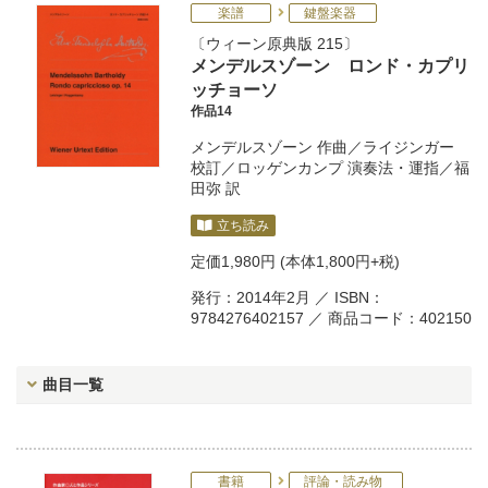
楽譜
鍵盤楽器
ウィーン原典版 215
メンデルスゾーン ロンド・カプリ
ッチョーソ
作品14
メンデルスゾーン
作曲／
ライジンガー
校訂／
ロッゲンカンプ
演奏法・運指／
福
田弥
訳
立ち読み
定価
1,980円
(本体1,800円+税)
発行：2014年2月 ／ ISBN：
9784276402157 ／ 商品コード：402150
曲目一覧
書籍
評論・読み物