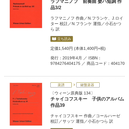
ラフマニノフ 前奏曲 嬰ハ短調 作
品3/2
ラフマニノフ
作曲／
N.フランケ
、
J.ロイ
ター
校註／
N.フランケ
運指／
小石かつ
ら
訳
立ち読み
定価
1,540円
(本体1,400円+税)
発行：2019年4月 ／ ISBN：
9784276404175 ／ 商品コード：404170
楽譜
鍵盤楽器
ウィーン原典版 134
チャイコフスキー 子供のアルバム
作品39
チャイコフスキー
作曲／
コールハーゼ
校訂／
サッツ
運指／
小石かつら
訳