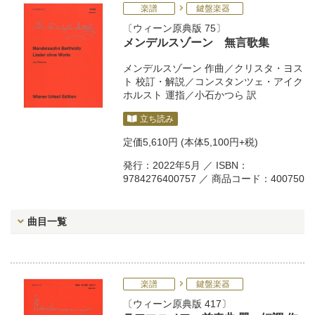
楽譜
鍵盤楽器
ウィーン原典版 75
メンデルスゾーン 無言歌集
メンデルスゾーン
作曲／
クリスタ・ヨス
ト
校訂・解説／
コンスタンツェ・アイク
ホルスト
運指／
小石かつら
訳
立ち読み
定価
5,610円
(本体5,100円+税)
発行：2022年5月 ／ ISBN：
9784276400757 ／ 商品コード：400750
曲目一覧
楽譜
鍵盤楽器
ウィーン原典版 417