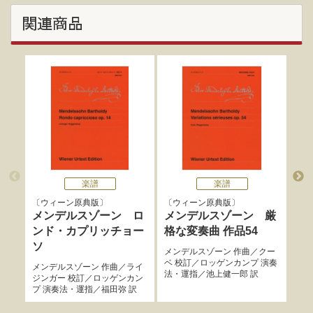
関連商品
楽譜
楽譜
ウィーン原典版
ウィーン原典版
標
メンデルスゾーン ロ
メンデルスゾーン 厳
メ
ンド・カプリッチョー
格な変奏曲 作品54
言
ソ
メンデルスゾーン
作曲／
クー
メン
ベ
校訂／
ロッゲンカンプ
演奏
徳英
メンデルスゾーン
作曲／
ライ
法・運指／
池上健一郎
訳
ジンガー
校訂／
ロッゲンカン
プ
演奏法・運指／
福田弥
訳