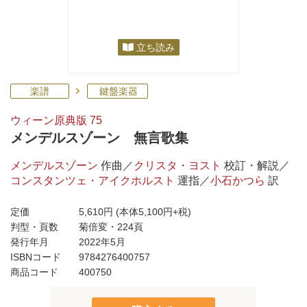
立ち読み
楽譜
鍵盤楽器
ウィーン原典版 75
メンデルスゾーン 無言歌集
メンデルスゾーン
作曲／
クリスタ・ヨスト
校訂・解説／
コンスタンツェ・アイクホルスト
運指／
小石かつら
訳
定価
5,610円
(本体5,100円+税)
判型・頁数
菊倍変・224頁
発行年月
2022年5月
ISBNコード
9784276400757
商品コード
400750