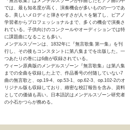
『無言歌集』はメンデルスゾーンが作曲したピアノ曲の中
では、最も知名度が高く、演奏機会が多いものの一つであ
る。美しいメロディと弾きやすさが人々を魅了し、ピアノ
学習者からプロフェッショナルまで、多くの機会で演奏さ
れている。子供向けのコンクールやオーディションでは特
に課題曲になることも多い。
メンデルスゾーンは、1832年に『無言歌集 第一集』を刊
行し、その後もコンスタントに第八集までを出版した。一
つあたりの巻には6曲が収録されている。
ウィーン原典版のメンデルスゾーン『無言歌集』は第八集
までの全曲を収録した上で、作品番号の付随していない7
曲の無言歌と、op.19-4、op.53-1、op.62-3、op.102-2のオ
リジナル版も収録しており、緻密な校訂報告を含み、資料
としての価値も高い。日本語訳はメンデルスゾーン研究者
の小石かつらが務める。