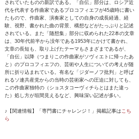
されていたものの新訳である。「自伝」部分は、ロシア近
代を代表する作曲家であるプロコフィエフが45歳時に書い
たもので、作曲家、演奏家としての自身の成長経過、経
験、視野、書かれた曲の背景、構想などがたっぷりと記述
されている。また「随想集」部分に収められた22本の文章
は、30年代前半から没年である1953年にかけて書かれ、
文章の長短も、取り上げたテーマもさまざまであるが、
「自伝」以降（つまりこの作曲家がソヴィエトに帰ったあ
と）のプロコフィエフの、芸術や人生についての考えが随
所に折り込まれている。有名な「ジダーノフ批判」と呼ば
れるソ連共産党からの当時の芸術家への圧迫に対しても、
この作曲家独特の（ショスタコーヴィチらとはまた違っ
た）処し方が垣間見えるなど、興味深い記述が多い。
♪【関連情報】「専門書にチャレンジ！」掲載記事は
こち
ら