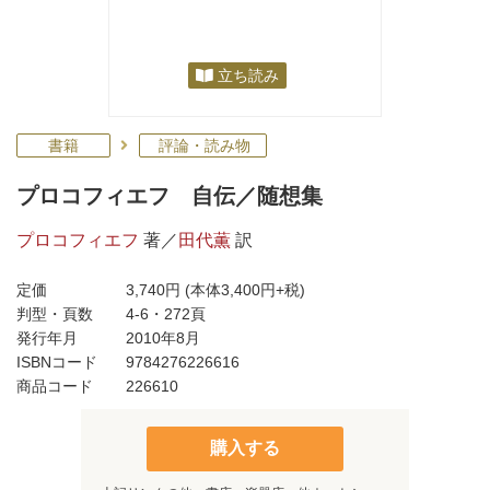
立ち読み
書籍
評論・読み物
プロコフィエフ 自伝／随想集
プロコフィエフ
著／
田代薫
訳
定価
3,740円
(本体3,400円+税)
判型・頁数
4-6・272頁
発行年月
2010年8月
ISBNコード
9784276226616
商品コード
226610
購入する