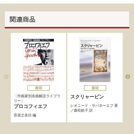
関連商品
書籍
書籍
作曲家別名曲解説ライブラ
スクリャービン
グ
リー
楽
レオニード・サバネーエフ
著
プロコフィエフ
／
森松皓子
訳
アー
音楽之友社
編
ひか