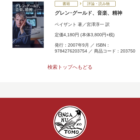
書籍
評論・読み物
グレン･グールド、音楽、精神
ペイザント
著／
宮澤淳一
訳
定価
4,180円
(本体3,800円+税)
発行：2007年9月 ／ ISBN：
9784276203754 ／ 商品コード：203750
検索トップへもどる