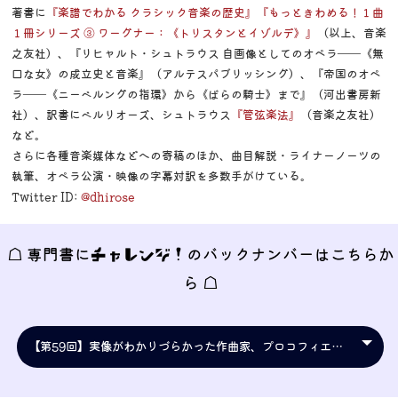
著書に
『楽譜でわかる クラシック音楽の歴史』
『もっときわめる！１曲
１冊シリーズ ③ ワーグナー：《トリスタンとイゾルデ》』
（以上、音楽
之友社）、『リヒャルト・シュトラウス 自画像としてのオペラ――《無
口な女》の成立史と音楽』（アルテスパブリッシング）、『帝国のオペ
ラ――《ニーベルングの指環》から《ばらの騎士》まで』（河出書房新
社）、訳書にベルリオーズ、シュトラウス
『管弦楽法』
（音楽之友社）
など。
さらに各種音楽媒体などへの寄稿のほか、曲目解説・ライナーノーツの
執筆、オペラ公演・映像の字幕対訳を多数手がけている。
Twitter ID:
@dhirose
☖ 専門書に
チャレンジ！
のバックナンバーはこちらか
ら ☖