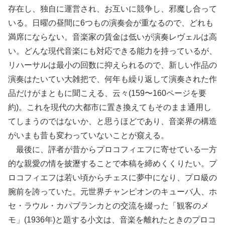
存在し、独自に運営され、お互いに競争し、邪魔し合って
いる。日曜の昼間に6つもの演奏会が重なるので、どれも
満席にならない。音楽家の賃金は低いが演奏レヴェルは高
い。どんな現代音楽にも対応できる能力を持っているが、
リハーサルは最小の回数に抑えられるので、新しい作品の
演奏はたいてい大雑把で、何年も繰り返して演奏された作
品だけがまともに聞こえる、云々(159〜160ページを要
約)。これを現代の大都市に置き換えてもそのまま通用し
てしまうのではないか、と思うほどであり、音楽界の構造
がいまも昔も変わっていないことが窺える。
最後に、評者が昔からプロコフィエフに寄せている一方
的な親愛の情を披瀝することで本稿を締めくくりたい。プ
ロコフィエフは若い頃からチェスに夢中になり、プロ級の
腕前を誇っていた。元世界チャンピオンのキューバ人、ホ
セ・ラウル・カパブランカとの交流を綴った「観客のメ
モ」(1936年)と題する小文は、音楽を離れたときのプロコ