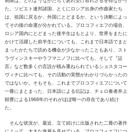
制限は、どのようなかたちであれ受け容れざるを得なかっ
た。ソビエト連邦諸国、とくにロシア出身の作曲家たち
は、祖国に戻るか、外国にとどまるか、という決断によっ
てその後の命運が分かれている。プロコフィエフの場合、
ロシア国内にとどまった後半生はもとより、世界をまたに
かけて活躍した前半生についても、これまで日本語でまと
まったかたちで読める機会が少なかったこともあり、スト
ラヴィンスキーやラフマニノフに比べても、そして『証
言』など数多くの言説が積み重ねられているショスタコー
ヴィチに比べても、その活動の実態がわかりづらかったの
ではないか。そもそも、これまでプロコフィエフについて
一冊にまとまった、日本語による伝記は、チェロ奏者井上
頼豊による1968年のそれがほぼ唯一の存在であり続け
た。
そんな状況が、最近、立て続けに出版された二冊の著作
によって、大きな進展を見せている。プロコフィエフにつ