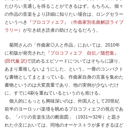
たひろい見通しを得ることができるはず。もちろん、個々
の作品の音楽をより詳細に知りたい場合は、ロングセラー
というべき
『プロコフィエフ』（作曲家別名曲解説ライブ
ラリー）
が引き続き読者の助けとなるだろう。
菊間さんの「作曲家◎人と作品」においては、2010年
に初版が発売された
『プロコフィエフ 自伝／随想集』
(田代薫 訳)
で読めるエピソードについてはそちらに譲り、
あまり重複しないようにした、という。一冊のコンパクト
な書物としてまとまっている、作曲家自身の言葉を集めた
書物というのは大変貴重であり、他の実例が少ないだけ
に、すでに4刷を重ねているというのも肯ける。
個人的にもっとも興味深いのは、外国人として20世紀
前半のヨーロッパ楽壇を眺めるプロコフィエフの視点であ
る。「パリの音楽生活の断面図」（1931〜32年）と題さ
れた小文においては、同地のオーケストラが多すぎるほど