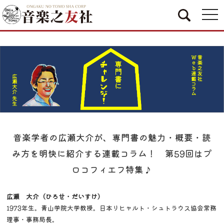
togg
navi
音楽学者の広瀬大介が、専門書の魅力・概要・読
み方を明快に紹介する連載コラム！ 第59回はプ
ロコフィエフ特集♪
広瀬 大介（ひろせ・だいすけ）
1973年生。青山学院大学教授。日本リヒャルト・シュトラウス協会常務
理事・事務局長。