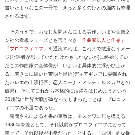
書いたようなこの一冊で、きっと多くのひとの脳内も整理
されるはず。
そのうえで、おなじ菊間さんによる労作、いまや音楽之
友社の看板シリーズとも言うべき
「作曲家◎人と作品」
『プロコフィエフ』
を通読すれば、これまで散漫なイメー
ジ(と評者が思っていただけかもしれないが)に終始してい
たこの作曲家の全体像が、いよいよ具体的に浮かび上が
る。若き日に続いた苦悩と挫折(ディアギレフに委嘱され
たバレエの上演拒否、恋人ニーナ・メシチェルスカヤとの
破局)、そしてこれから本格的に活躍をはじめようという
20歳代に世界大戦が重なってしまったことは、プロコフ
ィエフの不運であった。
菊間さんによる本書の筆致は、モスクワに居を構える
1936年を境として、それ以前がプロコフィエフにとって
幸せで、それ以後が不幸だった、とする、「西側」的な捉