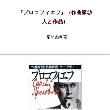
『プロコフィエフ』（作曲家◎
人と作品）
菊間史織 著