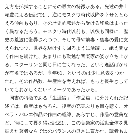
え方を払拭することにその最大の特徴がある。先述の井上
頼豊による伝記では、逆にモスクワ時代以降を幸せととら
える傾向もあり、その歴史的叙述から受ける印象はまった
く異なるだろう。モスクワ時代以前も、以後も同様に、歴
史の荒波に翻弄されつつ、そして母や前妻・後妻の愛に支
えられつつ、世界を駆けずり回るように活躍し、絶え間な
く作曲を続けた、あまりにも勤勉な音楽家の姿が立ち上が
る。スターリンと同じ日に亡くなった、という逸話ばかり
が有名ではあるが、享年61、というのは少し意表をつか
れた。その作品数、生産性を考えれば、もっと長生きして
いてもおかしくないイメージであったから。
同書の特徴である「生涯編」「作品篇」に分けられた記
述では、前者はもちろん、後者の充実ぶりも目を惹く。オ
ペラ・バレエ作品の作曲の経緯、あらすじ、作品の意義な
ど、簡にして要を得た記述は、この音楽家の活動全体を見
据えた著者ならではのバランスの良さに貫かれ、読者もま