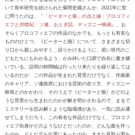
いて長年研究を続けられた菊間史織さんが、2021年に世
に問うたのは、
『「ピーターと狼」の点と線：プロコフィ
エフと20世紀 ソ連、おとぎ話、ディズニー映画』
。お
そらくプロコフィエフの作品のなかでも、もっとも有名な
もののひとつ、《ピーターと狼》について、さまざまな切
り口から親しみやすく、語りかけるように、若い世代のこ
どもたちにもわかるよう、かみ砕いた口調で自在に書き継
いでいる。説明の時間軸は行ったり来たりを繰り返しては
いるのだが、この作品が生まれた背景だけでなく、作曲家
のキャリア、ソ連政府における芸術の在り方、ディズニー
映画とのかかわり、そのうえで《ピーターと狼》がどのよ
うな背景から生まれたのかが解き明かされるので、まるで
ミステリーを読み解くような臨場感があり、一気に読み通
せてしまうだろう。この有名な作品だけでなく、プロコフ
ィエフ自身がどのようなひとだったのか、どんな曲を作っ
たのか、どんな立ち位置にあったのか、大きな見取り図を