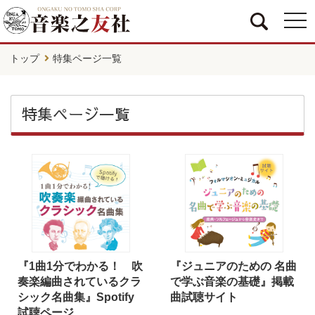
togg
navi
トップ
特集ページ一覧
特集ページ一覧
『1曲1分でわかる！ 吹
『ジュニアのための 名曲
奏楽編曲されているクラ
で学ぶ音楽の基礎』掲載
シック名曲集』Spotify
曲試聴サイト
試聴ページ