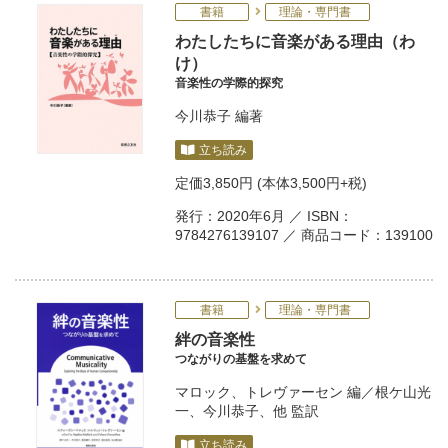
書籍
理論・専門書
わたしたちに音楽がある理由（わ
け）
音楽性の学際的探究
今川恭子
編著
立ち読み
定価
3,850円
(本体3,500円+税)
発行：2020年6月 ／ ISBN：
9784276139107 ／ 商品コード：139100
書籍
理論・専門書
絆の音楽性
つながりの基盤を求めて
マロック
、
トレヴァーセン
編／
根ケ山光
一
、
今川恭子
、他 監訳
立ち読み