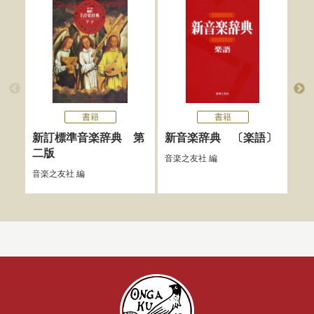
書籍
書籍
新編
新訂標準音楽辞典 第
新音楽辞典 〔楽語〕
音
二版
音楽之友社
編
海老
音楽之友社
編
信雄