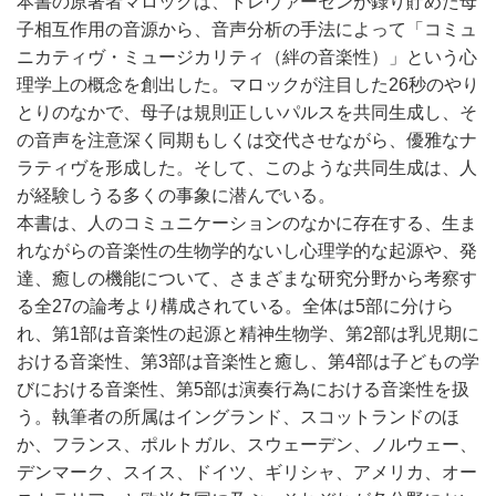
本書の原著者マロックは、トレヴァーセンが録り貯めた母
子相互作用の音源から、音声分析の手法によって「コミュ
ニカティヴ・ミュージカリティ（絆の音楽性）」という心
理学上の概念を創出した。マロックが注目した26秒のやり
とりのなかで、母子は規則正しいパルスを共同生成し、そ
の音声を注意深く同期もしくは交代させながら、優雅なナ
ラティヴを形成した。そして、このような共同生成は、人
が経験しうる多くの事象に潜んでいる。
本書は、人のコミュニケーションのなかに存在する、生ま
れながらの音楽性の生物学的ないし心理学的な起源や、発
達、癒しの機能について、さまざまな研究分野から考察す
る全27の論考より構成されている。全体は5部に分けら
れ、第1部は音楽性の起源と精神生物学、第2部は乳児期に
おける音楽性、第3部は音楽性と癒し、第4部は子どもの学
びにおける音楽性、第5部は演奏行為における音楽性を扱
う。執筆者の所属はイングランド、スコットランドのほ
か、フランス、ポルトガル、スウェーデン、ノルウェー、
デンマーク、スイス、ドイツ、ギリシャ、アメリカ、オー