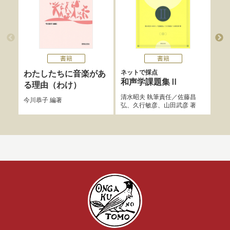
書籍
書籍
ネットで採点
わたしたちに音楽があ
ソ
和声学課題集Ⅱ
る理由（わけ）
マー
清水昭夫
執筆責任／
佐藤昌
／
土
今川恭子
編著
弘
、
久行敏彦
、
山田武彦
著