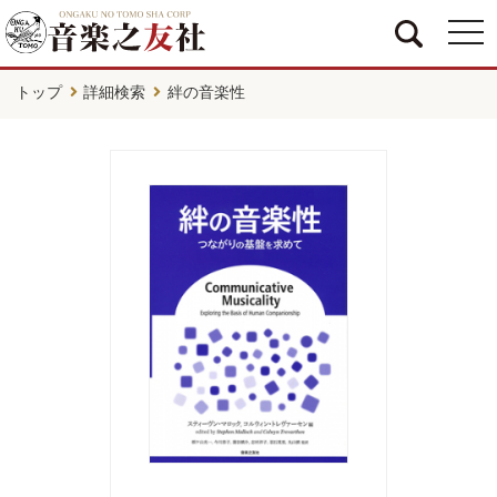
togg
navi
トップ
詳細検索
絆の音楽性