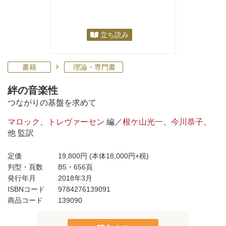
立ち読み
書籍
理論・専門書
絆の音楽性
つながりの基盤を求めて
マロック
、
トレヴァーセン
編／
根ケ山光一
、
今川恭子
、
他 監訳
定価
19,800円
(本体18,000円+税)
判型・頁数
B5・656頁
発行年月
2018年3月
ISBNコード
9784276139091
商品コード
139090