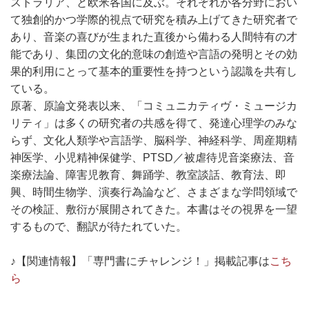
ストラリア、と欧米各国に及ぶ。それぞれが各分野におい
て独創的かつ学際的視点で研究を積み上げてきた研究者で
あり、音楽の喜びが生まれた直後から備わる人間特有の才
能であり、集団の文化的意味の創造や言語の発明とその効
果的利用にとって基本的重要性を持つという認識を共有し
ている。
原著、原論文発表以来、「コミュニカティヴ・ミュージカ
リティ」は多くの研究者の共感を得て、発達心理学のみな
らず、文化人類学や言語学、脳科学、神経科学、周産期精
神医学、小児精神保健学、PTSD／被虐待児音楽療法、音
楽療法論、障害児教育、舞踊学、教室談話、教育法、即
興、時間生物学、演奏行為論など、さまざまな学問領域で
その検証、敷衍が展開されてきた。本書はその視界を一望
するもので、翻訳が待たれていた。
♪【関連情報】「専門書にチャレンジ！」掲載記事は
こち
ら