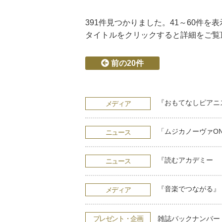
391件
見つかりました。
41～60件
を表
タイトルをクリックすると詳細をご覧
前の20件
『おもてなしピアニ
メディア
「ムジカノーヴァON
ニュース
『読むアカデミー 
ニュース
『音楽でつながる』
メディア
プレゼント・企画
雑誌バックナンバー・