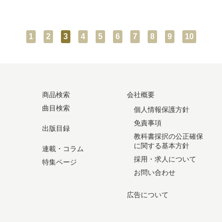
1
2
3
4
5
6
7
8
9
10
商品検索
会社概要
曲目検索
個人情報保護方針
免責事項
出版目録
教科書採択の公正確保
に関する基本方針
連載・コラム
採用・求人について
特集ページ
お問い合わせ
広告について