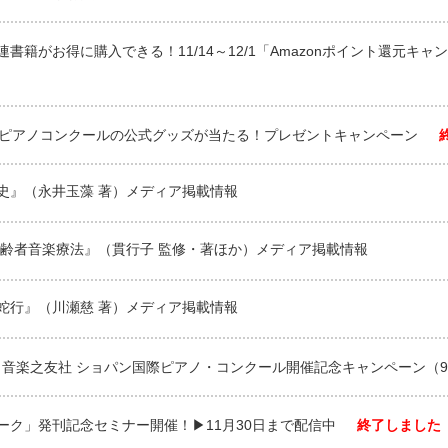
書籍がお得に購入できる！11/14～12/1「Amazonポイント還元キ
際ピアノコンクールの公式グッズが当たる！プレゼントキャンペーン
史』（永井玉藻 著）メディア掲載情報
高齢者音楽療法』（貫行子 監修・著ほか）メディア掲載情報
蛇行』（川瀬慈 著）メディア掲載情報
Store × 音楽之友社 ショパン国際ピアノ・コンクール開催記念キャンペーン（9/1
ク」発刊記念セミナー開催！▶︎11月30日まで配信中
終了しました