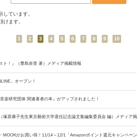
示しています。
頂けます。
1
2
3
4
5
6
7
8
9
10
スト！』（豊島奈里 著）メディア掲載情報
LINE」オープン！
音楽研究団体 関連著者の本』がアップされました！
（塚原康子先生東京藝術大学退任記念論文集編集委員会 編）メディア
MOOKがお買い得！11/14～12/1「Amazonポイント還元キャンペ