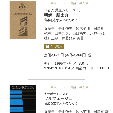
書籍
理論・専門書
音楽講座シリーズ 1
明解 新楽典
音楽を志す人々のために
近藤圭
、
景山伸夫
、
鈴木英明
、
田島亘
、
乾堯
、
田中邦彦
、
山口福男
、
水谷一郎
、
植野正敏
、
武藤好男
編著
立ち読み
定価
3,630円
(本体3,300円+税)
発行：1995年7月 ／ ISBN：
9784276100114 ／ 商品コード：100110
書籍
理論・専門書
キーボードによる
ソルフェージュ
音楽を志す人々のために
近藤圭
、
景山伸夫
、
鈴木英明
、
田島亘
著