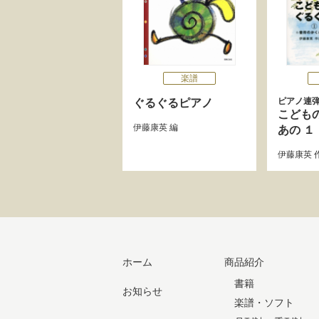
楽譜
ピアノ連
ぐるぐるピアノ
こども
伊藤康英
編
あの １
伊藤康英
ホーム
商品紹介
書籍
お知らせ
楽譜・ソフト