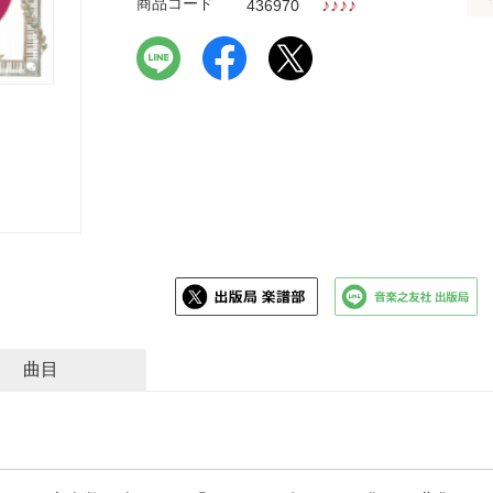
商品コード
♪
♪
♪
♪
436970
曲目