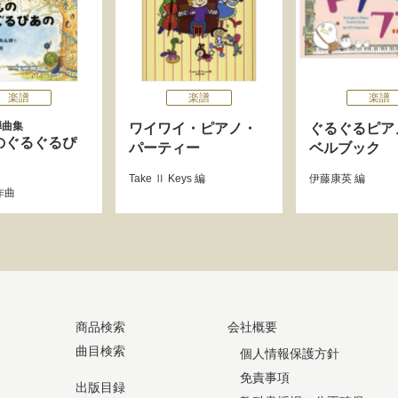
楽譜
楽譜
楽譜
弾曲集
ワイワイ・ピアノ・
ぐるぐるピア
のぐるぐるぴ
パーティー
ベルブック
Take Ⅱ Keys
編
伊藤康英
編
作曲
商品検索
会社概要
曲目検索
個人情報保護方針
免責事項
出版目録