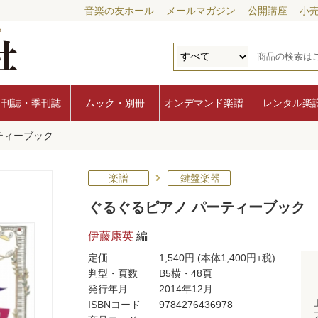
音楽の友ホール
メールマガジン
公開講座
小
月刊誌・季刊誌
ムック・別冊
オンデマンド楽譜
レンタル楽
ティーブック
楽譜
鍵盤楽器
ぐるぐるピアノ パーティーブック
伊藤康英
編
定価
1,540円
(本体1,400円+税)
判型・頁数
B5横・48頁
発行年月
2014年12月
ISBNコード
9784276436978