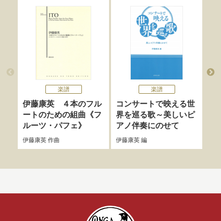
楽譜
楽譜
伊藤康英 ４本のフル
コンサートで映える世
ラ
ートのための組曲《フ
界を巡る歌～美しいピ
の
ルーツ・パフェ》
アノ伴奏にのせて
矢代
伊藤康英
作曲
伊藤康英
編