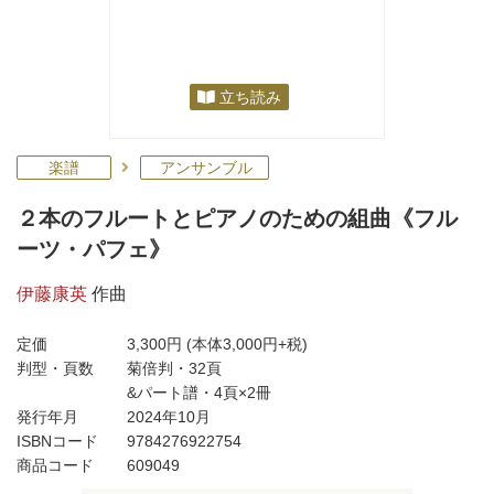
立ち読み
楽譜
アンサンブル
２本のフルートとピアノのための組曲《フル
ーツ・パフェ》
伊藤康英
作曲
定価
3,300円
(本体3,000円+税)
判型・頁数
菊倍判・32頁
&パート譜・4頁×2冊
発行年月
2024年10月
ISBNコード
9784276922754
商品コード
609049