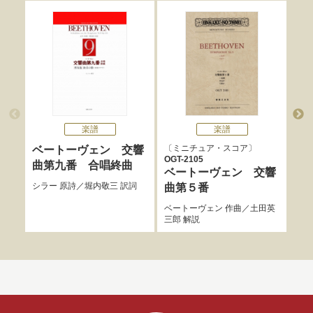
楽譜
楽譜
ミニチュア・スコア
ミ
ベートーヴェン 交響
OGT-2105
OGT
曲第九番 合唱終曲
ベートーヴェン 交響
ベ
シラー
原詩／
堀内敬三
訳詞
曲第５番
曲
ベートーヴェン
作曲／
土田英
ベー
三郎
解説
三郎