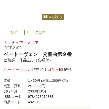
立ち読み
楽譜
スコア
ミニチュア・スコア
OGT-2109
ベートーヴェン 交響曲第９番
ニ短調 作品125（合唱付）
ベートーヴェン
作曲／
土田英三郎
解説
定価
1,430円
(本体1,300円+税)
判型・頁数
A5・308頁
発行年月
2003年10月
ISBNコード
9784276919365
商品コード
482109