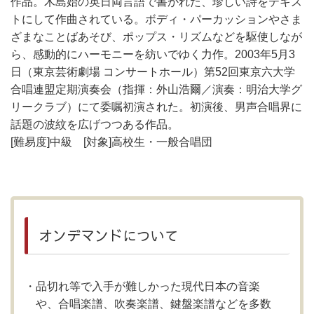
作品。木島始の英日両言語で書かれた、珍しい詩をテキス
トにして作曲されている。ボディ・パーカッションやさま
ざまなことばあそび、ポップス・リズムなどを駆使しなが
ら、感動的にハーモニーを紡いでゆく力作。2003年5月3
日（東京芸術劇場 コンサートホール）第52回東京六大学
合唱連盟定期演奏会（指揮：外山浩爾／演奏：明治大学グ
リークラブ）にて委嘱初演された。初演後、男声合唱界に
話題の波紋を広げつつある作品。
[難易度]中級 [対象]高校生・一般合唱団
オンデマンドについて
品切れ等で入手が難しかった現代日本の音楽
や、合唱楽譜、吹奏楽譜、鍵盤楽譜などを多数