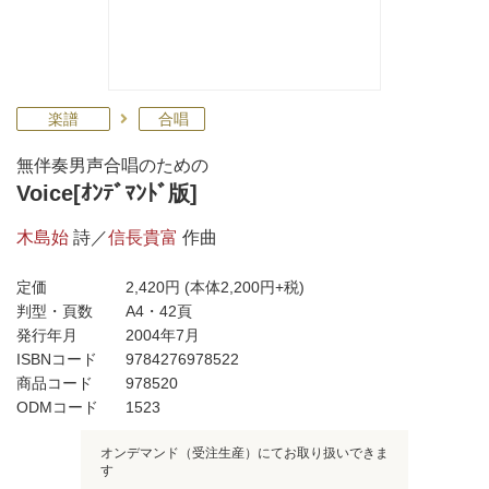
楽譜
合唱
無伴奏男声合唱のための
Voice[ｵﾝﾃﾞﾏﾝﾄﾞ版]
木島始
詩／
信長貴富
作曲
定価
2,420円
(本体2,200円+税)
判型・頁数
A4・42頁
発行年月
2004年7月
ISBNコード
9784276978522
商品コード
978520
ODMコード
1523
オンデマンド（受注生産）にてお取り扱いできま
す