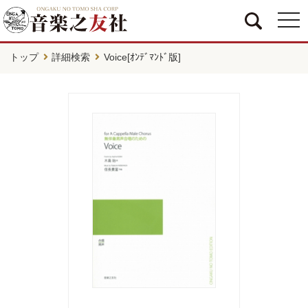
togg
navi
トップ
詳細検索
Voice[ｵﾝﾃﾞﾏﾝﾄﾞ版]