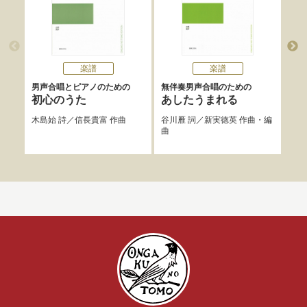
楽譜
楽譜
男声合唱とピアノのための
無伴奏男声合唱のための
男声
初心のうた
あしたうまれる
く
木島始
詩／
信長貴富
作曲
谷川雁
詞／
新実徳英
作曲・編
ヘッ
曲
フラ
作曲