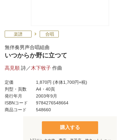
楽譜
合唱
無伴奏男声合唱組曲
いつからか野に立つて
高見順
詩／
木下牧子
作曲
定価
1,870円
(本体1,700円+税)
判型・頁数
A4・40頁
発行年月
2003年9月
ISBNコード
9784276548664
商品コード
548660
購入する