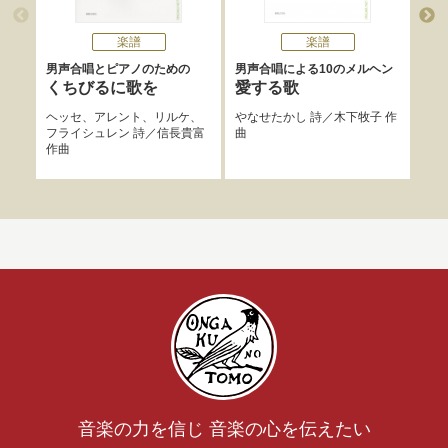
楽譜
楽譜
男声合唱とピアノのための
男声合唱による10のメルヘン
混声
くちびるに歌を
愛する歌
木
コ
ヘッセ
、
アレント
、
リルケ
、
やなせたかし
詩／
木下牧子
作
ン
フライシュレン
詩／
信長貴富
曲
作曲
木下
音楽の力を信じ 音楽の心を伝えたい