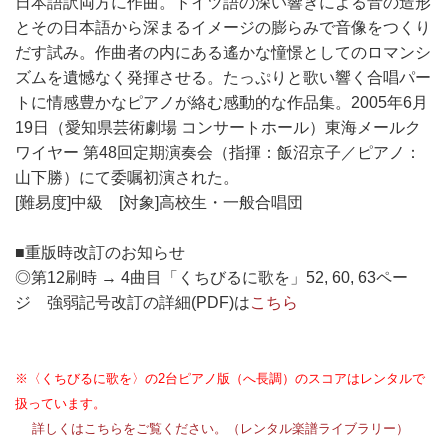
日本語訳両方に作曲。ドイツ語の深い響きによる音の造形
とその日本語から深まるイメージの膨らみで音像をつくり
だす試み。作曲者の内にある遙かな憧憬としてのロマンシ
ズムを遺憾なく発揮させる。たっぷりと歌い響く合唱パー
トに情感豊かなピアノが絡む感動的な作品集。2005年6月
19日（愛知県芸術劇場 コンサートホール）東海メールク
ワイヤー 第48回定期演奏会（指揮：飯沼京子／ピアノ：
山下勝）にて委嘱初演された。
[難易度]中級 [対象]高校生・一般合唱団
■重版時改訂のお知らせ
◎第12刷時 → 4曲目「くちびるに歌を」52, 60, 63ペー
ジ 強弱記号改訂の詳細(PDF)は
こちら
※〈くちびるに歌を〉の2台ピアノ版（へ長調）のスコアはレンタルで
扱っています。
詳しくはこちらをご覧ください。（レンタル楽譜ライブラリー）