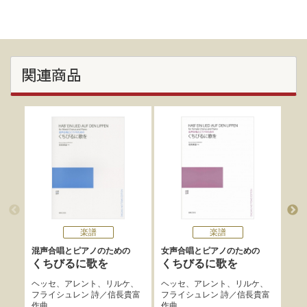
関連商品
楽譜
楽譜
混声合唱とピアノのための
女声合唱とピアノのための
男声
くちびるに歌を
くちびるに歌を
初
ヘッセ
、
アレント
、
リルケ
、
ヘッセ
、
アレント
、
リルケ
、
木島
フライシュレン
詩／
信長貴富
フライシュレン
詩／
信長貴富
作曲
作曲