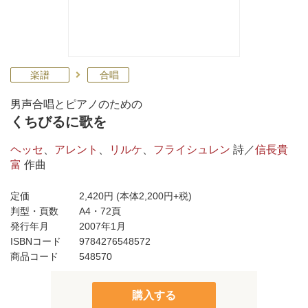
楽譜
合唱
男声合唱とピアノのための
くちびるに歌を
ヘッセ
、
アレント
、
リルケ
、
フライシュレン
詩／
信長貴
富
作曲
定価
2,420円
(本体2,200円+税)
判型・頁数
A4・72頁
発行年月
2007年1月
ISBNコード
9784276548572
商品コード
548570
購入する