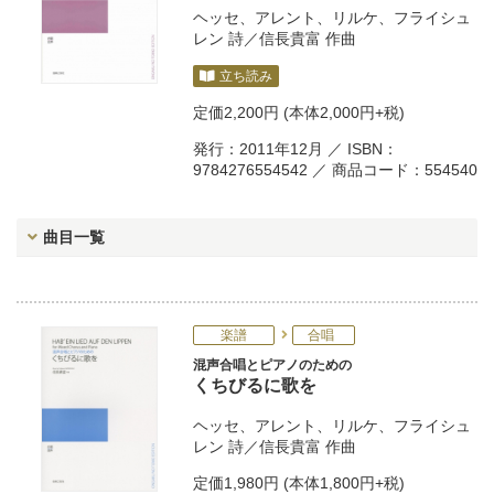
ヘッセ
、
アレント
、
リルケ
、
フライシュ
レン
詩／
信長貴富
作曲
立ち読み
定価
2,200円
(本体2,000円+税)
発行：2011年12月 ／ ISBN：
9784276554542 ／ 商品コード：554540
曲目一覧
楽譜
合唱
混声合唱とピアノのための
くちびるに歌を
ヘッセ
、
アレント
、
リルケ
、
フライシュ
レン
詩／
信長貴富
作曲
定価
1,980円
(本体1,800円+税)