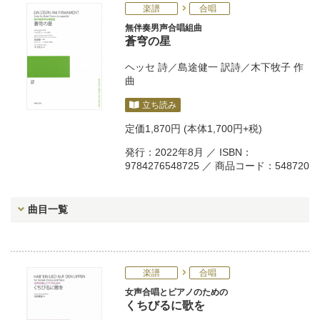
楽譜
合唱
無伴奏男声合唱組曲
蒼穹の星
ヘッセ
詩／
島途健一
訳詩／
木下牧子
作
曲
立ち読み
定価
1,870円
(本体1,700円+税)
発行：2022年8月 ／ ISBN：
9784276548725 ／ 商品コード：548720
曲目一覧
楽譜
合唱
女声合唱とピアノのための
くちびるに歌を