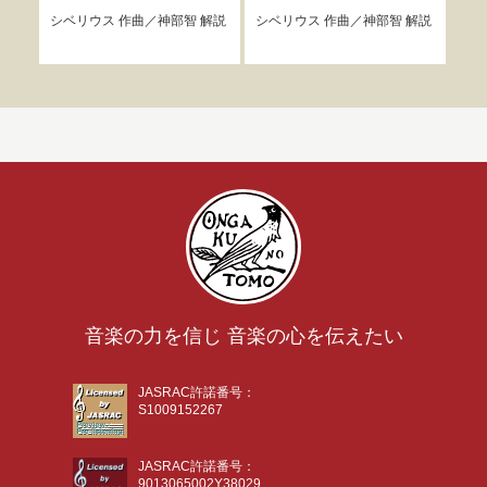
品4
シベリウス
作曲／
神部智
解説
シベリウス
作曲／
神部智
解説
シベ
音楽の力を信じ 音楽の心を伝えたい
JASRAC許諾番号：
S1009152267
JASRAC許諾番号：
9013065002Y38029