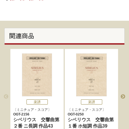
関連商品
楽譜
楽譜
ミニチュア・スコア
ミニチュア・スコア
ミ
OGT-2156
OGT-0250
OGT
シベリウス 交響曲第
シベリウス 交響曲第
シ
２番 ニ長調 作品43
１番 ホ短調 作品39
リ