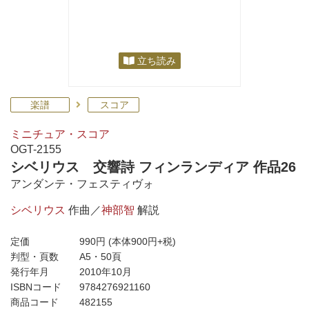
立ち読み
楽譜
スコア
ミニチュア・スコア
OGT-2155
シベリウス 交響詩 フィンランディア 作品26
アンダンテ・フェスティヴォ
シベリウス
作曲／
神部智
解説
定価
990円
(本体900円+税)
判型・頁数
A5・50頁
発行年月
2010年10月
ISBNコード
9784276921160
商品コード
482155