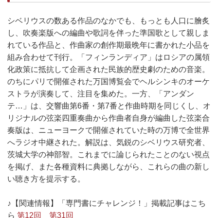
シベリウスの数ある作品のなかでも、もっとも人口に膾炙
し、吹奏楽版への編曲や歌詞を伴った準国歌として親しま
れている作品と、作曲家の創作期最晩年に書かれた小品を
組み合わせて刊行。「フィンランディア」はロシアの属領
化政策に抵抗して企画された民族的歴史劇のための音楽。
のちにパリで開催された万国博覧会でヘルシンキのオーケ
ストラが演奏して、注目を集めた。一方、「アンダン
テ…」は、交響曲第6番・第7番と作曲時期を同じくし、オ
リジナルの弦楽四重奏曲から作曲者自身が編曲した弦楽合
奏版は、ニューヨークで開催されていた時の万博で全世界
へラジオ中継された。解説は、気鋭のシベリウス研究者、
茨城大学の神部智。これまでに論じられたことのない視点
を掲げ、また各種資料に典拠しながら、これらの曲の新し
い聴き方を提示する。
♪【関連情報】「専門書にチャレンジ！」掲載記事はこち
ら
第12回
第31回