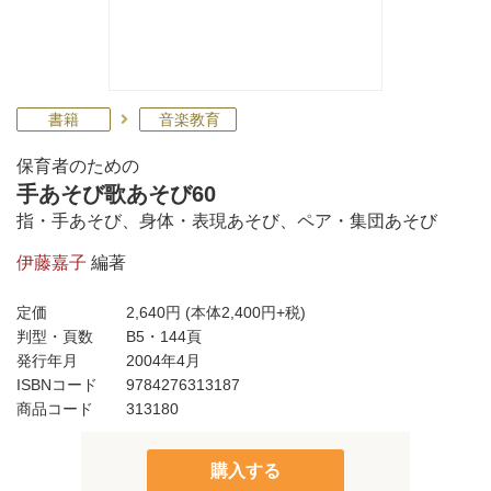
書籍
音楽教育
保育者のための
手あそび歌あそび60
指・手あそび、身体・表現あそび、ペア・集団あそび
伊藤嘉子
編著
定価
2,640円
(本体2,400円+税)
判型・頁数
B5・144頁
発行年月
2004年4月
ISBNコード
9784276313187
商品コード
313180
購入する