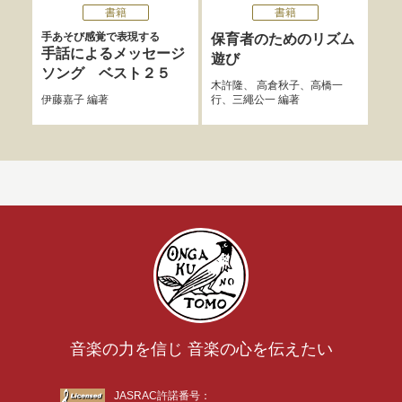
書籍
書籍
手あそび感覚で表現する
保育者のためのリズム
あ
手話によるメッセージ
遊び
相澤
ソング ベスト２５
子
、
木許隆
、
高倉秋子
、
高橋一
中常
伊藤嘉子
編著
行
、
三繩公一
編著
著
音楽の力を信じ 音楽の心を伝えたい
JASRAC許諾番号：