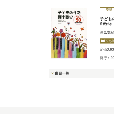
楽譜
子ども
注釈付き
深見友紀
立ち
定価
3,6
発行：20
曲目一覧