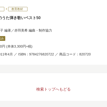
教育教材
のうた弾き歌いベスト50
子
編著／
赤羽美希
編曲・制作協力
読み
30円
(本体3,300円+税)
11年4月 ／ ISBN：9784276820722 ／ 商品コード：820720
検索トップへもどる