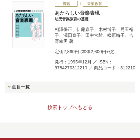
書籍
音楽教育
あたらしい音楽表現
幼児音楽教育の基礎
相澤保正
、
伊藤嘉子
、
木村博子
、
児玉裕
子
、
澤田直子
、
田中常雄
、
松原靖子
、
吉
野幸男
著
定価
2,860円
(本体2,600円+税)
発行：1995年12月 ／ ISBN：
9784276312210 ／ 商品コード：312210
曲目一覧
検索トップへもどる