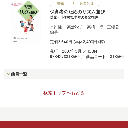
書籍
音楽教育
保育者のためのリズム遊び
幼児・小学校低学年の器楽指導
木許隆
、
高倉秋子
、
高橋一行
、
三繩公一
編著
定価
2,640円
(本体2,400円+税)
発行：2007年3月 ／ ISBN：
9784276313569 ／ 商品コード：313560
曲目一覧
検索トップへもどる