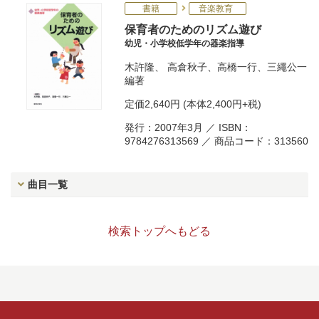
書籍
音楽教育
保育者のためのリズム遊び
幼児・小学校低学年の器楽指導
木許隆
、
高倉秋子
、
高橋一行
、
三繩公一
編著
定価
2,640円
(本体2,400円+税)
発行：2007年3月 ／ ISBN：
9784276313569 ／ 商品コード：313560
曲目一覧
検索トップへもどる