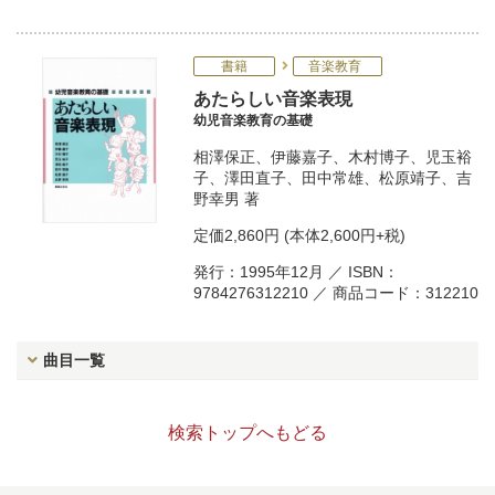
書籍
音楽教育
あたらしい音楽表現
幼児音楽教育の基礎
相澤保正
、
伊藤嘉子
、
木村博子
、
児玉裕
子
、
澤田直子
、
田中常雄
、
松原靖子
、
吉
野幸男
著
定価
2,860円
(本体2,600円+税)
発行：1995年12月 ／ ISBN：
9784276312210 ／ 商品コード：312210
曲目一覧
検索トップへもどる