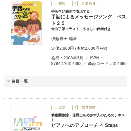
書籍
音楽教育
手あそび感覚で表現する
手話によるメッセージソング ベス
ト２５
全曲手話イラスト やさしい伴奏付き
伊藤嘉子
編著
定価
2,860円
(本体2,600円+税)
発行：2008年3月 ／ ISBN：
9784276314863 ／ 商品コード：314860
曲目一覧
楽譜
教育教材
幼稚園教諭・保育士をめざす人のためのテキス
ト
ピアノへのアプローチ ４ Steps