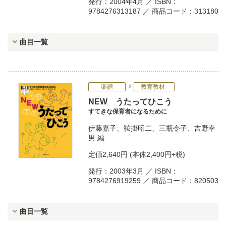
発行：2004年4月 ／ ISBN：
9784276313187 ／ 商品コード：313180
曲目一覧
楽譜
教育教材
NEW うたってひこう
すてきな保育者になるために
伊藤嘉子
、
鞍掛昭二
、
三瓶令子
、
吉野幸
男
編
定価
2,640円
(本体2,400円+税)
発行：2003年3月 ／ ISBN：
9784276919259 ／ 商品コード：820503
曲目一覧