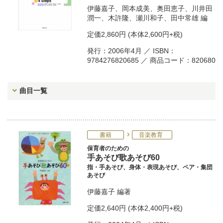
伊藤嘉子
、
岡本成美
、
奥田恵子
、
川井田
潤一
、
木許隆
、
瀬川和子
、
田中常雄
編
定価
2,860円
(本体2,600円+税)
発行：2006年4月 ／ ISBN：
9784276820685 ／ 商品コード：820680
曲目一覧
書籍
音楽教育
保育者のための
手あそび歌あそび60
指・手あそび、身体・表現あそび、ペア・集団
あそび
伊藤嘉子
編著
定価
2,640円
(本体2,400円+税)