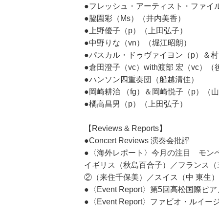
●フレッシュ・アーティスト・ファイル V
●脇園彩（Ms）（井内美香）
●上野優子（p）（上田弘子）
●中野りな（vn）（堀江昭朗）
●パスカル・ドゥヴァイヨン（p）＆
●倉田澄子（vc）with渡部 宏（vc）
●ハンソン四重奏団（船越清佳）
●岡崎耕治 （fg）＆岡崎悦子（p）（
●橘高昌男（p）（上田弘子）
【Reviews & Reports】
●Concert Reviews 演奏会批評
●〈海外レポート〉今月の注目 モン
イギリス（秋島百合子）／フランス（
②（来住千保美）／スイス（中 東生
●〈Event Report〉第5回高松国
●〈Event Report〉ファビオ