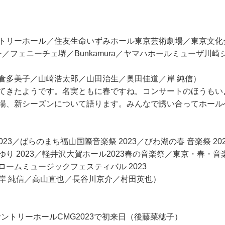
トリーホール／住友生命いずみホール東京芸術劇場／東京文化
センター／フェニーチェ堺／Bunkamura／ヤマハホールミュー
倉多美子／山崎浩太郎／山田治生／奥田佳道／岸 純信）
てきたようです。名実ともに春ですね。コンサートのほうもい
場、新シーズンについて語ります。みんなで誘い合ってホール
23／ばらのまち福山国際音楽祭 2023／びわ湖の春 音楽祭 20
 2023／軽井沢大賀ホール2023春の音楽祭／東京・春・音楽
／ロームミュージックフェスティバル 2023
岸 純信／高山直也／長谷川京介／村田英也）
団 ―サントリーホールCMG2023で初来日（後藤菜穂子）