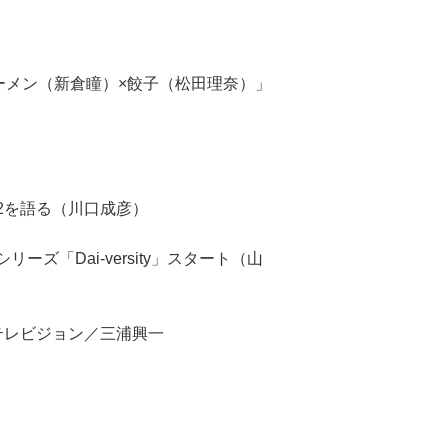
ラーメン（新倉瞳）×餃子（松田理奈）」
22を語る（川口成彦）
ーズ「Dai-versity」スタート（山
フジテレビジョン／三浦興一