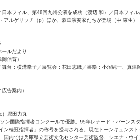
／日本フィル、第48回九州公演を成功（渡辺 和）／日本フィ
・アルゲリッチ（p）ほか、豪華演奏家たちが登場（中 東生）
ラ
ホールだより
津岡信育）
／舞台：横溝幸子／展覧会：花田志織／書籍：小沼純一、真津
／広告案内）
or（c）堀田力丸
ザンソン国際指揮者コンクールで優勝。95年レナード・バーンス
イン桂冠指揮者」の称号を授与される。現在トーンキュンスト
。国内では兵庫県立芸術文化センター芸術監督、シエナ・ウイ