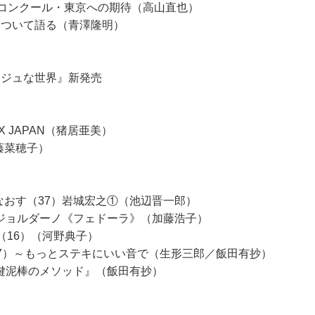
ボエコンクール・東京への期待（高山直也）
について語る（青澤隆明）
アージュな世界』新発売
D①X JAPAN（猪居亜美）
藤菜穂子）
なおす（37）岩城宏之①（池辺晋一郎）
―ジョルダーノ《フェドーラ》（加藤浩子）
（16）（河野典子）
（7）～もっとステキにいい音で（生形三郎／飯田有抄）
『鍵泥棒のメソッド』（飯田有抄）