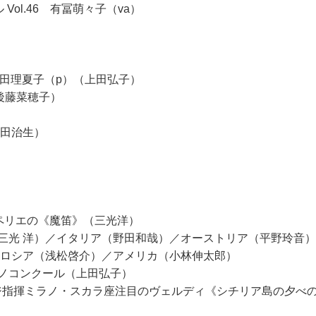
ol.46 有冨萌々子（va）
村田理夏子（p）（上田弘子）
（後藤菜穂子）
山田治生）
ペリエの《魔笛》（三光洋）
三光 洋）／イタリア（野田和哉）／オーストリア（平野玲音
）ロシア（浅松啓介）／アメリカ（小林伸太郎）
際ピアノコンクール（上田弘子）
・ルイージ指揮ミラノ・スカラ座注目のヴェルディ《シチリア島の夕