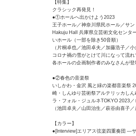
【特集】
クラシック再発見！
●①ホールへ出かけよう2023
王子ホール／神奈川県民ホール／サン
Hakuju Hall 兵庫県立芸術文化
いホール（一部を除き50音順）
（片桐卓也／池田卓夫／加藤浩子／小
コロナ禍の雪がとけて川になって流れ
各ホールの企画制作者のみなさんが登
●②春色の音楽祭
いしかわ・金沢 風と緑の楽都音楽祭 20
崎・しんゆり芸術祭アルテリッカしんゆり
ラ・フォル・ジュルネTOKYO 2023
（池田卓夫／山田治生／萩谷由喜子／
【カラー】
●[Interview]エリアス弦楽四重奏