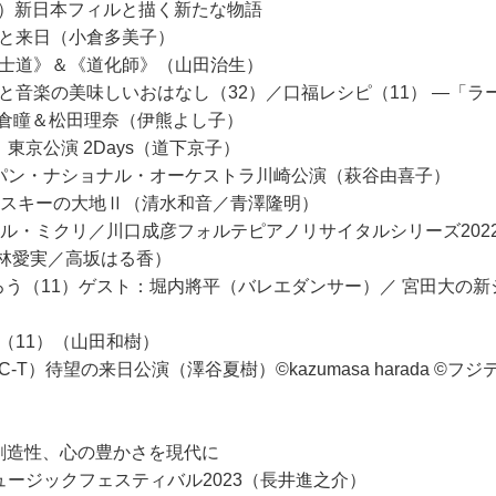
st佐渡裕（指揮）新日本フィルと描く新たな物語
フィルと来日（小倉多美子）
田舎騎士道》＆《道化師》（山田治生）
酒と音楽の美味しいおはなし（32）／口福レシピ（11） ―「
倉瞳＆松田理奈（伊熊よし子）
p）東京公演 2Days（道下京子）
＆ジャパン・ナショナル・オーケストラ川崎公演（萩谷由喜子）
コフスキーの大地Ⅱ（清水和音／青澤隆明）
カロル・ミクリ／川口成彦フォルテピアノリサイタルシリーズ20
小林愛実／高坂はる香）
音楽を語ろう（11）ゲスト：堀内將平（バレエダンサー）／ 宮田大の新シリ
（11）（山田和樹）
（C-T）待望の来日公演（澤谷夏樹）©kazumasa harada ©
創造性、心の豊かさを現代に
ュージックフェスティバル2023（長井進之介）