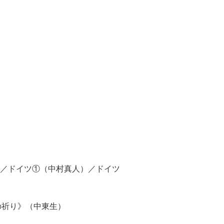
）／ドイツ①（中村真人）／ドイツ
べの祈り》（中東生）