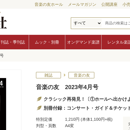
音楽の友ホール
メールマガジン
公開講座
小
月刊誌・季刊誌
ムック・別冊
オンデマンド楽譜
レンタル楽
月号
雑誌
音楽の友
音楽の友 2023年4月号
クラシック再発見！〔①ホールへ出かけよう
別冊付録：コンサート・ガイド＆チケッ
特別定価
1,210円
(本体1,100円+税)
判型・頁数
A4変