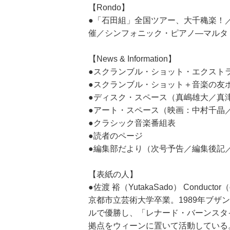
【Rondo】
●「石田組」全国ツアー、大千穐楽！
催／シンフォニック・ピアノ―マルタ
【News & Information】
●スクランブル・ショット・エクスト
●スクランブル・ショット＋音楽の友
●ディスク・スペース（真嶋雄大／真
●アート・スペース（映画：中村千晶
●クラシック音楽番組表
●読者のページ
●編集部だより（次号予告／編集後記
【表紙の人】
●佐渡 裕（YutakaSado） Conduct
京都市立芸術大学卒業。1989年ブ
ルで優勝し、「レナード・バーンスタ
拠点をウィーンに置いて活動している