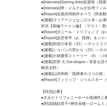
●[Interview]Starring Arti
●[Interview]準・メルクルが台湾
●[Report]全国共同制作オペラ《
●[連載]マリアージュなこの１本～お
対決【前編ラーメン編】〈ゲスト〉新
●[Report]ダニール・トリフォノフ（
●[Report]反田恭平（p、指揮）
●[連載]和音の本音（32）―チャイ
●[連載]ショパンの窓から（23）―
●[連載]小林愛実ストーリー （9）（
●[連載]宮田 大 Dai-alogue～
崎浩太郎）
●[連載]山田和樹「指揮者のココロ得」
●[Report]フィリップ・ジャルスキー
【特別記事】
●すみだトリフォニーホール地域性と
●[対談]礒絵里子×神谷未穂―ロームミ