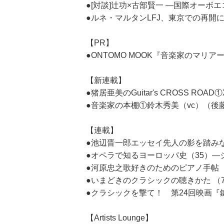
●[対談]辻功×古部賢一 ―国際オー
●ルネ・マルタンLFJ、東京での再開
【PR】
●ONTOMO MOOK『音楽家のマリ
【新連載】
●猪居亜美のGuitar's CROSS ROA
●音楽家の本棚①鈴木秀美（vc）（後
【連載】
●池辺晋一郎エッセイ先人の影を踏み
●オペラで知るヨーロッパ史（35）
●河原忠之歌好きのためのピアノ手帖 
●いまどきのクラシックの聴きかた 
●クラシックを撃て！ 第24回映画
【Artists Lounge】