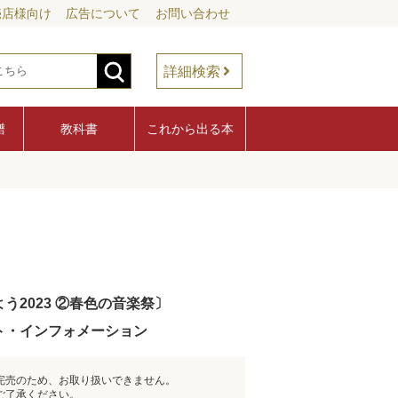
売店様向け
広告について
お問い合わせ
詳細検索
譜
教科書
これから出る本
2023 ②春色の音楽祭〕
ト・インフォメーション
完売のため、お取り扱いできません。
ご了承ください。