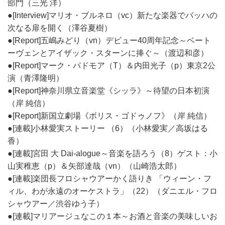
部門（三光 洋）
●[Interview]マリオ・ブルネロ（vc）新たな楽器でバッハの
次なる扉を開く（澤谷夏樹）
●[Report]五嶋みどり（vn）デビュー40周年記念～ベート
ーヴェンとアイザック・スターンに捧ぐ～（渡辺和彦）
●[Report]マーク・パドモア（T）＆内田光子（p）東京2公
演（青澤隆明）
●[Report]神奈川県立音楽堂《シッラ》～待望の日本初演
（岸 純信）
●[Report]新国立劇場《ボリス・ゴドゥノフ》（岸 純信）
●[連載]小林愛実ストーリー （6）（小林愛実／高坂はる
香）
●[連載]宮田 大 Dai-alogue～音楽を語ろう（8）ゲスト：小
山実稚恵（p）＆矢部達哉（vn）（山崎浩太郎）
●[連載]楽団長フロシャウアーかく語りき 「ウィーン・フ
ィル、わが永遠のオーケストラ」（22）（ダニエル・フロ
シャウアー／渋谷ゆう子）
●[連載]マリアージュなこの１本～お酒と音楽の美味しいお