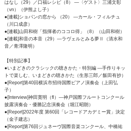
はなし（29）／口福レシピ（8） ―〈ゲスト〉三浦文彰
（vn）（伊熊よし子）
●[連載]ショパンの窓から （20） ―カール・フィルチュ
（川口成彦）
●[連載]山田和樹「指揮者のココロ得」（8）（山田和樹）
●[連載]和音の本音（29）―ラヴェルとみる夢Ⅱ（清水和
音／青澤隆明）
【特別記事】
●いまどきのクラシックの聴きかた・特別編 ―手作りキッ
トで楽しむ、いまどきの聴きかた（生形三郎／飯田有抄）
●[Report]第40回横浜市招待国際ピアノ演奏会（上田弘
子）
●[Interview]神田寛明（fl）―神戸国際フルートコンクール
披露演奏会・優勝記念演奏会（堀江昭朗）
●[Report]2022年度 第60回「レコードアカデミー賞」決定
（金子建志）
●[Report]第76回ジュネーヴ国際音楽コンクール、中橋祐