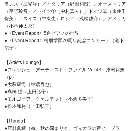
ランス（三光洋）／イタリア（野田和哉）／オーストリア
（平野玲音）／ドイツ①（中村真人）／ドイツ②（来住千
保美）／スイス（中東生）ロシア（浅松啓介）／アメリカ
（小林伸太郎）
●〈Event Report〉5台ピアノの世界
●〈Event Report〉桐朋学園70周年記念コンサート（道下
京子）
【Artists Lounge】
●フレッシュ・アーティスト・ファイル Vol.43 原田莉奈
（p）
●大萩康司（東端哲也）
●髙橋 望（上田弘子）
●モルゴーア・クァルテット（小倉多美子）
●松本和将（上田弘子）
【Rondo】
●店村眞積（va）秋の深まりと、ヴィオラの音と、ブラー