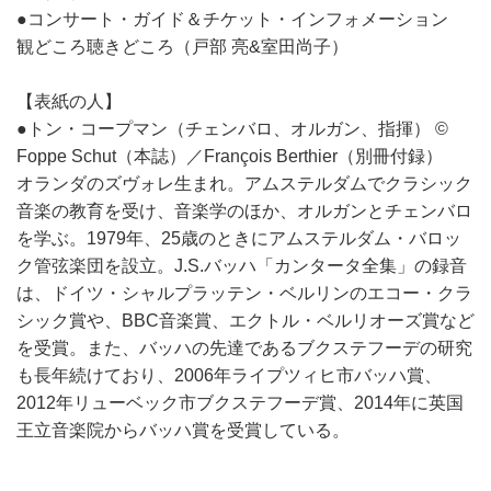
●コンサート・ガイド＆チケット・インフォメーション
観どころ聴きどころ（戸部 亮&室田尚子）
【表紙の人】
●トン・コープマン（チェンバロ、オルガン、指揮） ©
Foppe Schut（本誌）／François Berthier（別冊付録）
オランダのズヴォレ生まれ。アムステルダムでクラシック
音楽の教育を受け、音楽学のほか、オルガンとチェンバロ
を学ぶ。1979年、25歳のときにアムステルダム・バロッ
ク管弦楽団を設立。J.S.バッハ「カンタータ全集」の録音
は、ドイツ・シャルプラッテン・ベルリンのエコー・クラ
シック賞や、BBC音楽賞、エクトル・ベルリオーズ賞など
を受賞。また、バッハの先達であるブクステフーデの研究
も長年続けており、2006年ライプツィヒ市バッハ賞、
2012年リューベック市ブクステフーデ賞、2014年に英国
王立音楽院からバッハ賞を受賞している。