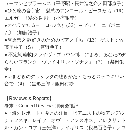
ューマンとブラームス（平野昭・長井進之介／田部京子）
●ひと粒の音宇宙 ―魅惑のアンコール・ピースたち（19）
エルガー《愛の挨拶》（小室敬幸）
●オペラで知るヨーロッパ史（32）～プッチーニ《ボエー
ム》（加藤浩子）
●河原忠之 歌好きのためのピアノ手帖 （13） ゲスト：佐
藤美枝子（S）（河野典子）
●[不定期連載]クライヴ・ブラウン博士による、あなたの知
らないフランク「ヴァイオリン・ソナタ」（2）（柴田俊
幸）
●いまどきのクラシックの聴きかた～もっとステキにいい
音で （4）（生形三郎／飯田有抄）
【Reviews & Reports】
巻末・Concert Reviews 演奏会批評
●〈海外レポート〉今月の注目 ピアニストの秋アンデル
ジェフスキ、レイフ・オヴェ・アンスネス、アレクサンド
ル・カントロフ（三光洋）／イギリス（秋島百合子）／フ