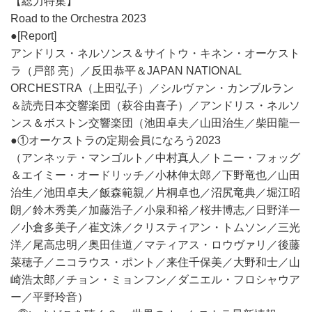
【総力特集】
Road to the Orchestra 2023
●[Report]
アンドリス・ネルソンス＆サイトウ・キネン・オーケスト
ラ（戸部 亮）／反田恭平＆JAPAN NATIONAL
ORCHESTRA（上田弘子）／シルヴァン・カンブルラン
＆読売日本交響楽団（萩谷由喜子）／アンドリス・ネルソ
ンス＆ボストン交響楽団（池田卓夫／山田治生／柴田龍一
●①オーケストラの定期会員になろう2023
（アンネッテ・マンゴルト／中村真人／トニー・フォッグ
＆エイミー・オードリッチ／小林伸太郎／下野竜也／山田
治生／池田卓夫／飯森範親／片桐卓也／沼尻竜典／堀江昭
朗／鈴木秀美／加藤浩子／小泉和裕／桜井博志／日野洋一
／小倉多美子／崔文洙／クリスティアン・トムソン／三光
洋／尾高忠明／奥田佳道／マティアス・ロウヴァリ／後藤
菜穂子／ニコラウス・ポント／来住千保美／大野和士／山
崎浩太郎／チョン・ミョンフン／ダニエル・フロシャウア
ー／平野玲音）