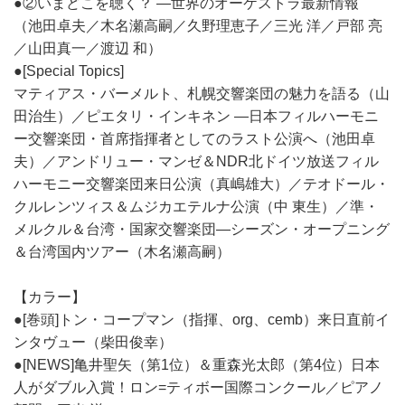
●②いまどこを聴く？ ―世界のオーケストラ最新情報
（池田卓夫／木名瀬高嗣／久野理恵子／三光 洋／戸部 亮
／山田真一／渡辺 和）
●[Special Topics]
マティアス・バーメルト、札幌交響楽団の魅力を語る（山
田治生）／ピエタリ・インキネン ―日本フィルハーモニ
ー交響楽団・首席指揮者としてのラスト公演へ（池田卓
夫）／アンドリュー・マンゼ＆NDR北ドイツ放送フィル
ハーモニー交響楽団来日公演（真嶋雄大）／テオドール・
クルレンツィス＆ムジカエテルナ公演（中 東生）／準・
メルクル＆台湾・国家交響楽団―シーズン・オープニング
＆台湾国内ツアー（木名瀬高嗣）
【カラー】
●[巻頭]トン・コープマン（指揮、org、cemb）来日直前イ
ンタヴュー（柴田俊幸）
●[NEWS]亀井聖矢（第1位）＆重森光太郎（第4位）日本
人がダブル入賞！ロン=ティボー国際コンクール／ピアノ