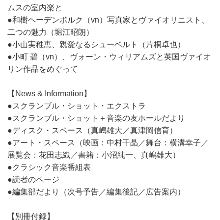
ムスの室内楽と
●和樹ヘーデンボルク（vn）写真家とヴァイオリニスト、
二つの魅力（堀江昭朗）
●小山実稚恵、親愛なるシューベルト（片桐卓也）
●小町 碧（vn）、ヴォーン・ウィリアムズと英国ヴァイオ
リン作品をめぐって
【News & Information】
●スクランブル・ショット・エクストラ
●スクランブル・ショット＋音楽の友ホールだより
●ディスク・スペース（真嶋雄大／真津岡信育）
●アート・スペース（映画：中村千晶／舞台：横溝幸子／
展覧会：花田志織／書籍：小沼純一、真嶋雄大）
●クラシック音楽番組表
●読者のページ
●編集部だより（次号予告／編集後記／広告案内）
【別冊付録】