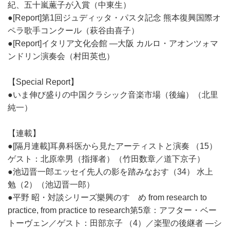
紀、五十嵐薫子が入賞（中東生）
●[Report]第1回ジュディッタ・パスタ記念 熊本復興国際オ
ペラ歌手コンクール（萩谷由喜子）
●[Report]イタリア文化会館 ―大阪 カルロ・アオンツォマ
ンドリン演奏会（村田英也）
【Special Report】
●いま伸び盛りの中国クラシック音楽市場（後編）（北里
純一）
【連載】
●[隔月連載]耳鼻科医から見たアーティストと演奏 （15）
ゲスト：北原幸男（指揮者）（竹田数章／道下京子）
●池辺晋一郎エッセイ先人の影を踏みなおす（34） 水上
勉（2）（池辺晋一郎）
●平野 昭・対談シリーズ樂興のすゝめ from research to
practice, from practice to research第5章：アフター・ベー
トーヴェン／ゲスト：田部京子 （4）／楽聖の後継者 ―シ