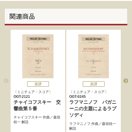
関連商品
楽譜
楽譜
ミニチュア・スコア
ミニチュア・スコア
ミ
OGT-2121
OGT-0245
OGT
チャイコフスキー 交
ラフマニノフ パガニ
シ
響曲第５番
ーニの主題によるラプ
ィ
ソディ
26
チャイコフスキー
作曲／
森垣
桂一
解説
ラフマニノフ
作曲／
森垣桂一
シベ
解説