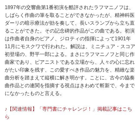
1897年の交響曲第1番初演を酷評されたラフマニノフは、
しばらく作曲の筆を取ることができなかったが、精神科医
ダーリの暗示療法が効を奏して、長いスランプから立ち直
ることができた。その記念碑的作品がこの曲である。初演
は作曲者自身のピアノ、ジロティの指揮によって1901年
11月にモスクワで行われた。解説は、ミニチュア・スコア
初登場の、野平一郎による。まさにラフマニノフと同じ作
曲家であり、ピアニストである立場から、人々の心に忘れ
がたい印象を残す、この愛すべき作品の魅力を、精緻な楽
曲分析を踏まえて縦横に解き明かす。ことに、古今の協奏
曲作品との連関を指摘する視点はきわめて斬新で、今まで
になかったものと言える。
♪【関連情報】「専門書にチャレンジ！」掲載記事はこち
ら