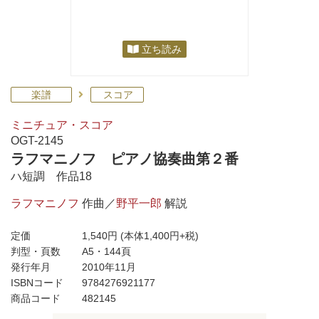
立ち読み
楽譜
スコア
ミニチュア・スコア
OGT-2145
ラフマニノフ ピアノ協奏曲第２番
ハ短調 作品18
ラフマニノフ
作曲／
野平一郎
解説
定価
1,540円
(本体1,400円+税)
判型・頁数
A5・144頁
発行年月
2010年11月
ISBNコード
9784276921177
商品コード
482145