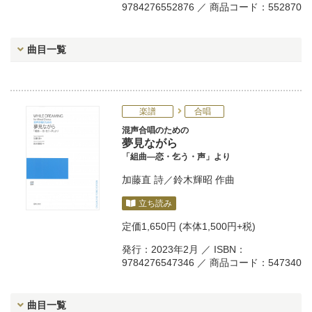
9784276552876 ／ 商品コード：552870
曲目一覧
楽譜
合唱
混声合唱のための
夢見ながら
「組曲―恋・乞う・声」より
加藤直
詩／
鈴木輝昭
作曲
立ち読み
定価
1,650円
(本体1,500円+税)
発行：2023年2月 ／ ISBN：
9784276547346 ／ 商品コード：547340
曲目一覧