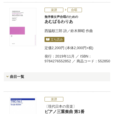
楽譜
合唱
無伴奏女声合唱のための
あむばるわりあ
西脇順三郎
詩／
鈴木輝昭
作曲
立ち読み
定価
2,200円
(本体2,000円+税)
発行：2019年11月 ／ ISBN：
9784276552852 ／ 商品コード：552850
曲目一覧
楽譜
現代日本の音楽
ピアノ三重奏曲 第1番