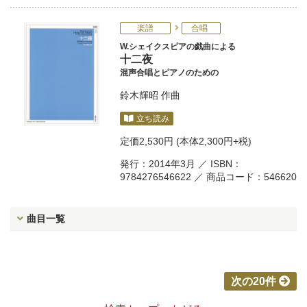
楽譜
合唱
W.シェイクスピアの戯曲による
十二夜
混声合唱とピアノのための
鈴木輝昭
作曲
立ち読み
定価
2,530円
(本体2,300円+税)
発行：2014年3月 ／ ISBN：
9784276546622 ／ 商品コード：546620
曲目一覧
次の20件