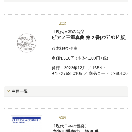
楽譜
現代日本の音楽
ピアノ三重奏曲 第２番[ｵﾝﾃﾞﾏﾝﾄﾞ版]
鈴木輝昭
作曲
定価
4,510円
(本体4,100円+税)
発行：2022年12月 ／ ISBN：
9784276980105 ／ 商品コード：980100
曲目一覧
楽譜
現代日本の音楽
弦楽四重奏曲 第５番