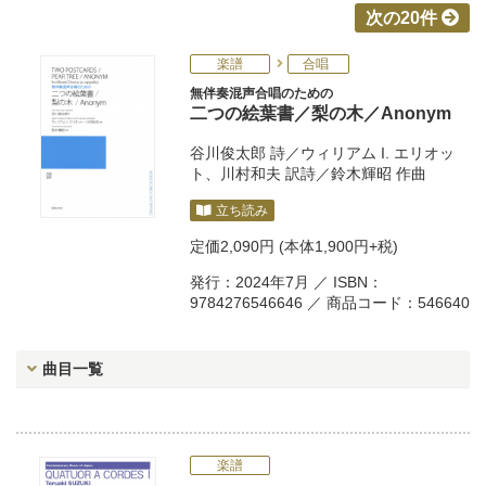
次の20件
楽譜
合唱
無伴奏混声合唱のための
二つの絵葉書／梨の木／Anonym
谷川俊太郎
詩／
ウィリアム I. エリオッ
ト
、
川村和夫
訳詩／
鈴木輝昭
作曲
立ち読み
定価
2,090円
(本体1,900円+税)
発行：2024年7月 ／ ISBN：
9784276546646 ／ 商品コード：546640
曲目一覧
楽譜