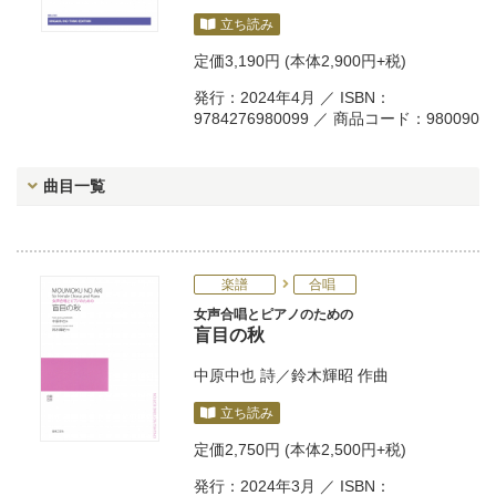
立ち読み
定価
3,190円
(本体2,900円+税)
発行：2024年4月 ／ ISBN：
9784276980099 ／ 商品コード：980090
曲目一覧
楽譜
合唱
女声合唱とピアノのための
盲目の秋
中原中也
詩／
鈴木輝昭
作曲
立ち読み
定価
2,750円
(本体2,500円+税)
発行：2024年3月 ／ ISBN：