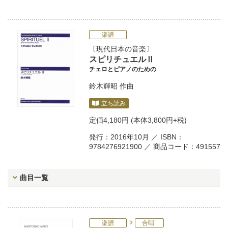
楽譜
現代日本の音楽
スピリチュエルⅡ
チェロとピアノのための
鈴木輝昭
作曲
立ち読み
定価
4,180円
(本体3,800円+税)
発行：2016年10月 ／ ISBN：
9784276921900 ／ 商品コード：491557
曲目一覧
楽譜
合唱