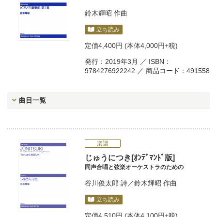
鈴木輝昭
作曲
立ち読み
定価
4,400円
(本体4,000円+税)
発行：2019年3月 ／ ISBN：
9784276922242 ／ 商品コード：491558
曲目一覧
楽譜
じゅうにつき[ｵﾝﾃﾞﾏﾝﾄﾞ版]
同声合唱と弦楽オーケストラのための
谷川俊太郎
詩／
鈴木輝昭
作曲
立ち読み
定価
4,510円
(本体4,100円+税)