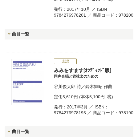
発行：2017年10月 ／ ISBN：
9784276978201 ／ 商品コード：978200
曲目一覧
楽譜
みみをすます[ｵﾝﾃﾞﾏﾝﾄﾞ版]
同声合唱と管弦楽のための
谷川俊太郎
詩／
鈴木輝昭
作曲
定価
5,610円
(本体5,100円+税)
発行：2017年3月 ／ ISBN：
9784276978195 ／ 商品コード：978190
曲目一覧