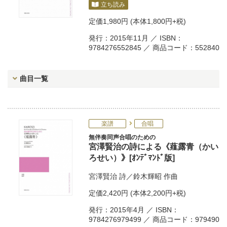
立ち読み
定価
1,980円
(本体1,800円+税)
発行：2015年11月 ／ ISBN：
9784276552845 ／ 商品コード：552840
曲目一覧
楽譜
合唱
無伴奏同声合唱のための
宮澤賢治の詩による《薤露青（かい
ろせい）》[ｵﾝﾃﾞﾏﾝﾄﾞ版]
宮澤賢治
詩／
鈴木輝昭
作曲
定価
2,420円
(本体2,200円+税)
発行：2015年4月 ／ ISBN：
9784276979499 ／ 商品コード：979490