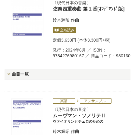
現代日本の音楽
弦楽四重奏曲 第１番[ｵﾝﾃﾞﾏﾝﾄﾞ版]
鈴木輝昭
作曲
立ち読み
定価
3,630円
(本体3,300円+税)
発行：2024年6月 ／ ISBN：
9784276980167 ／ 商品コード：980160
曲目一覧
楽譜
アンサンブル
現代日本の音楽
ムーヴマン・ソノリテⅡ
ヴァイオリンとチェロのための
鈴木輝昭
作曲