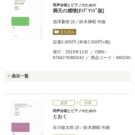
男声合唱とピアノのための
満天の感情[ｵﾝﾃﾞﾏﾝﾄﾞ版]
池澤夏樹
詩／
鈴木輝昭
作曲
立ち読み
定価
2,805円
(本体2,550円+税)
発行：2015年12月 ／ ISBN：
9784276980242 ／ 商品コード：980240
曲目一覧
楽譜
合唱
同声合唱とピアノのための
とおく
谷川俊太郎
詩／
鈴木輝昭
作曲