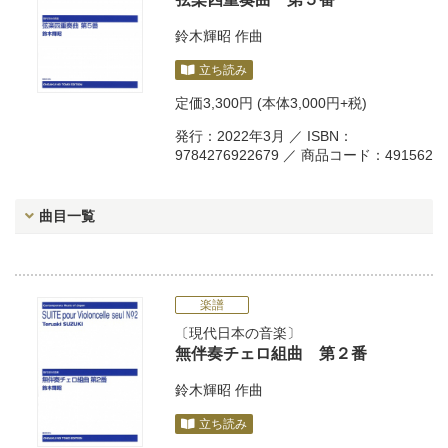
鈴木輝昭
作曲
立ち読み
定価
3,300円
(本体3,000円+税)
発行：2022年3月 ／ ISBN：
9784276922679 ／ 商品コード：491562
曲目一覧
楽譜
現代日本の音楽
無伴奏チェロ組曲 第２番
鈴木輝昭
作曲
立ち読み