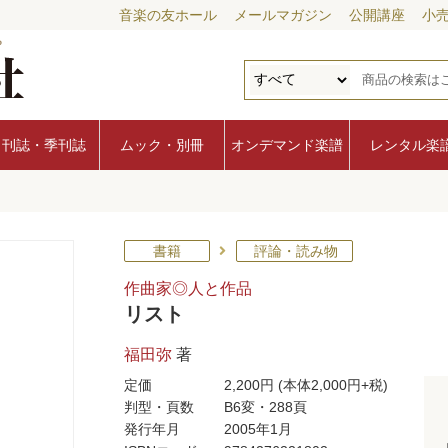
音楽の友ホール
メールマガジン
公開講座
小
月刊誌・季刊誌
ムック・別冊
オンデマンド楽譜
レンタル楽
書籍
評論・読み物
作曲家◎人と作品
リスト
福田弥
著
定価
2,200円
(本体2,000円+税)
判型・頁数
B6変・288頁
発行年月
2005年1月