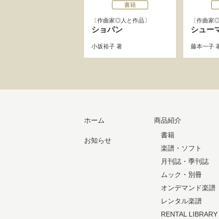
書籍
作曲家◎人と作品
作曲家
ショパン
シュー
小坂裕子
著
藤本一子
ホーム
商品紹介
書籍
お知らせ
楽譜・ソフト
月刊誌・季刊誌
ムック・別冊
オンデマンド楽譜
レンタル楽譜
RENTAL LIBRARY