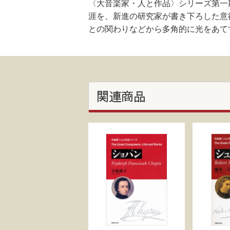
〈大音楽家・人と作品〉シリーズ第一
涯を、新進の研究家が書き下ろした意
との関わりなどから多角的に光をあて
関連商品