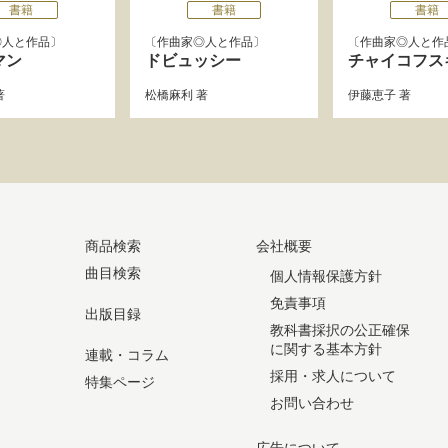
書籍
書籍
書籍
◎人と作品
作曲家◎人と作品
作曲家◎人と作
マン
ドビュッシー
チャイコフス
著
松橋麻利
著
伊藤恵子
著
商品検索
会社概要
曲目検索
個人情報保護方針
免責事項
出版目録
教科書採択の公正確保
に関する基本方針
連載・コラム
採用・求人について
特集ページ
お問い合わせ