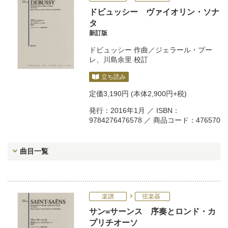
ドビュッシー ヴァイオリン・ソナ
タ
新訂版
ドビュッシー
作曲／
ジェラール・プー
レ
、
川島余里
校訂
立ち読み
定価
3,190円
(本体2,900円+税)
発行：2016年1月 ／ ISBN：
9784276476578 ／ 商品コード：476570
曲目一覧
楽譜
弦楽器
サン=サーンス 序奏とロンド・カ
プリチオーソ