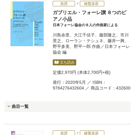
楽譜
鍵盤楽器
ガブリエル・フォーレ讃 ８つのピ
アノ小品
日本フォーレ協会の８人の作曲家による
川島余里
、
大江千佳子
、
服部隆之
、
市川
景之
、
ローラン・テシュネ
、
藤井一興
、
野平多美
、
野平一郎
作曲／
日本フォーレ
協会
編
立ち読み
定価
2,970円
(本体2,700円+税)
発行：2020年5月 ／ ISBN：
9784276432604 ／ 商品コード：432600
曲目一覧
楽譜
鍵盤楽器