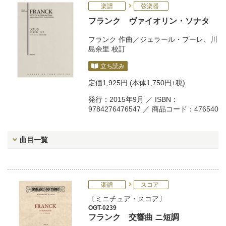
楽譜
弦楽器
フランク ヴァイオリン・ソナタ
フランク
作曲／
ジェラール・プーレ
、
川
島余里
校訂
立ち読み
定価
1,925円
(本体1,750円+税)
発行：2015年9月 ／ ISBN：
9784276476547 ／ 商品コード：476540
曲目一覧
楽譜
スコア
ミニチュア・スコア
OGT-0239
フランク 交響曲 ニ短調