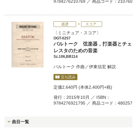
9784276210769 ／ 商品コード：210760
楽譜
スコア
ミニチュア・スコア
OGT-0257
バルトーク 弦楽器，打楽器とチェ
レスタのための音楽
Sz.106,BB114
バルトーク
作曲／
伊東信宏
解説
立ち読み
定価
2,640円
(本体2,400円+税)
発行：2015年10月 ／ ISBN：
9784276921795 ／ 商品コード：480257
曲目一覧