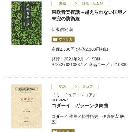
書籍
評論・読み物
東欧音楽夜話～越えられない国境／
未完の防衛線
伊東信宏
著
立ち読み
定価
2,530円
(本体2,300円+税)
発行：2021年2月 ／ ISBN：
9784276210837 ／ 商品コード：210830
楽譜
スコア
ミニチュア・スコア
OGT-0267
コダーイ ガラーンタ舞曲
コダーイ
作曲／
松井拓史
、
伊東信宏
解
説