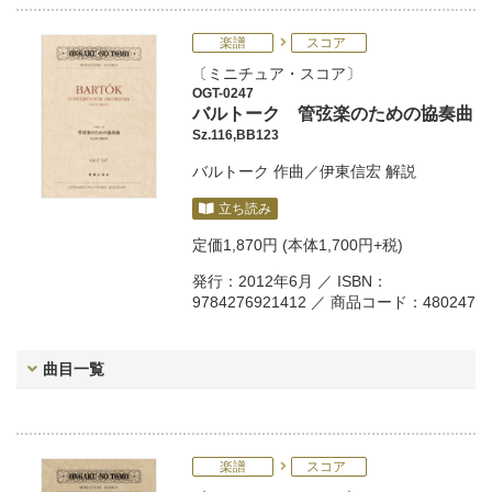
楽譜
スコア
ミニチュア・スコア
OGT-0247
バルトーク 管弦楽のための協奏曲
Sz.116,BB123
バルトーク
作曲／
伊東信宏
解説
立ち読み
定価
1,870円
(本体1,700円+税)
発行：2012年6月 ／ ISBN：
9784276921412 ／ 商品コード：480247
曲目一覧
楽譜
スコア