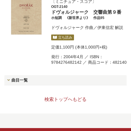
ミニチュア・スコア
OGT-2140
ドヴォルジャーク 交響曲第９番
ホ短調 《新世界より》 作品95
ドヴォルジャーク
作曲／
伊東信宏
解説
立ち読み
定価
1,100円
(本体1,000円+税)
発行：2004年4月 ／ ISBN：
9784276482142 ／ 商品コード：482140
曲目一覧
検索トップへもどる