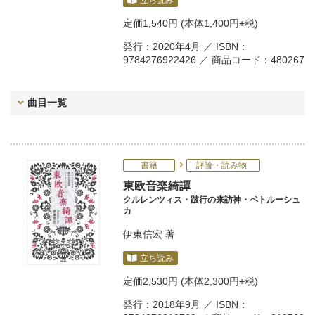
立ち読み
定価
1,540円
(本体1,400円+税)
発行：2020年4月 ／ ISBN：
9784276922426 ／ 商品コード：480267
曲目一覧
書籍
評論・読み物
東欧音楽綺譚
クルレンツィス・跛行の来訪神・ペトルーシュ
カ
伊東信宏
著
立ち読み
定価
2,530円
(本体2,300円+税)
発行：2018年9月 ／ ISBN：