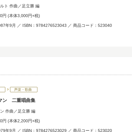
ルト
作曲／
足立勝
編
00円
(本体3,000円+税)
87年9月 ／ ISBN：9784276523043 ／ 商品コード：523040
声楽・歌曲
マン 二重唱曲集
ン
作曲／
足立勝
編
20円
(本体2,200円+税)
79年9月 ／ ISBN：9784276523029 ／ 商品コード：523020