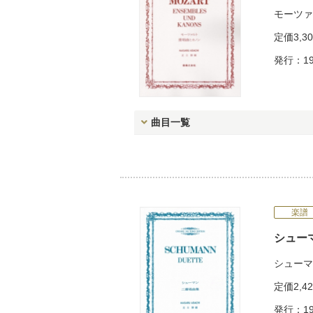
モーツァ
定価
3,3
発行：19
曲目一覧
楽譜
シュー
シューマ
定価
2,4
発行：19