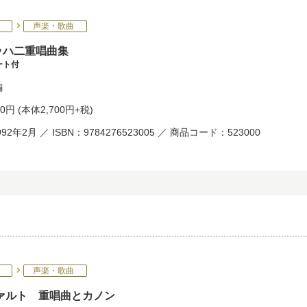
声楽・歌曲
バッハ二重唱曲集
ート付
編
70円
(本体2,700円+税)
92年2月 ／ ISBN：9784276523005 ／ 商品コード：523000
声楽・歌曲
ァルト 重唱曲とカノン