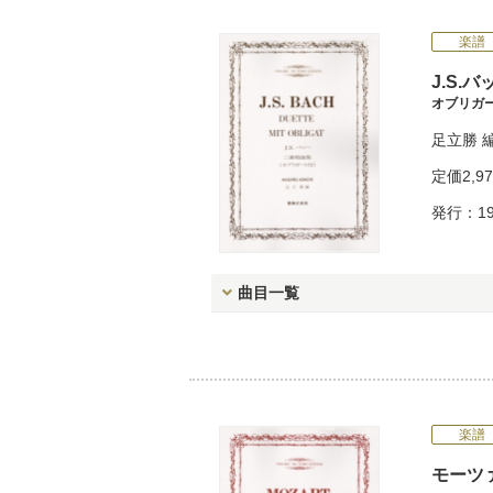
楽譜
J.S.
オブリガ
足立勝
定価
2,9
発行：19
曲目一覧
楽譜
モーツ