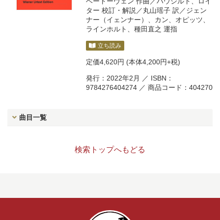
ベートーヴェン
作曲／
ハウシルト
、
ロイ
ター
校訂・解説／
丸山瑶子
訳／
ジェン
ナー（イェンナー）
、
カン
、
オピッツ
、
ラインホルト
、
種田直之
運指
立ち読み
定価
4,620円
(本体4,200円+税)
発行：2022年2月 ／ ISBN：
9784276404274 ／ 商品コード：404270
曲目一覧
検索トップへもどる