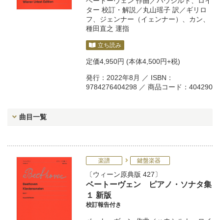
ベートーヴェン
作曲／
ハウシルト
、
ロイ
ター
校訂・解説／
丸山瑶子
訳／
ギリロ
フ
、
ジェンナー（イェンナー）
、
カン
、
種田直之
運指
立ち読み
定価
4,950円
(本体4,500円+税)
発行：2022年8月 ／ ISBN：
9784276404298 ／ 商品コード：404290
曲目一覧
楽譜
鍵盤楽器
ウィーン原典版 427
ベートーヴェン ピアノ・ソナタ集
１ 新版
校訂報告付き