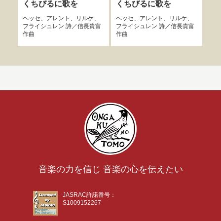
めの
くちびるに歌を
くちびるに歌を
佐
ヘッセ
、
アレント
、
リルケ
、
ヘッセ
、
アレント
、
リルケ
、
つ
フライシュレン
詩／
信長貴富
フライシュレン
詩／
信長貴富
作曲
作曲
佐藤
音楽の力を信じ 音楽の心を伝えたい
JASRAC許諾番号：
S1009152267