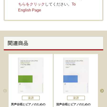
ちらをクリック
してください。
To
English Page
関連商品
楽譜
楽譜
男声合唱とピアノのための
混声合唱とピアノのための
同声