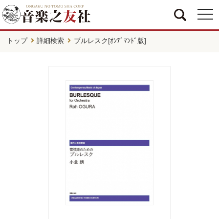
togg
navi
トップ
詳細検索
ブルレスク[ｵﾝﾃﾞﾏﾝﾄﾞ版]