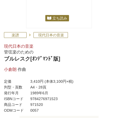
立ち読み
楽譜
現代日本の音楽
現代日本の音楽
管弦楽のための
ブルレスク[ｵﾝﾃﾞﾏﾝﾄﾞ版]
小倉朗
作曲
定価
3,410円
(本体3,100円+税)
判型・頁数
A4・28頁
発行年月
1989年6月
ISBNコード
9784276971523
商品コード
971520
ODMコード
0057