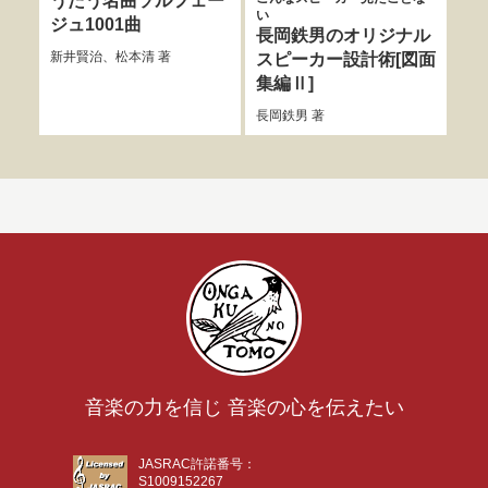
うたう名曲ソルフェー
い
OCD
ジュ1001曲
長岡鉄男のオリジナル
ひ
新井賢治
、
松本清
著
スピーカー設計術[図面
な
集編Ⅱ]
三縄
ピア
長岡鉄男
著
音楽の力を信じ 音楽の心を伝えたい
JASRAC許諾番号：
S1009152267