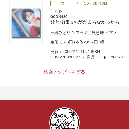
ソフト
CD・CD-ROM
ＣＤ
OCD-0620
ひとりぼっちがたまらなかったら
三縄みどり
ソプラノ／
呉恵珠
ピアノ
定価
3,143円
(本体2,857円+税)
発行：2000年11月 ／ ISBN：
9784276880627 ／ 商品コード：880620
検索トップへもどる