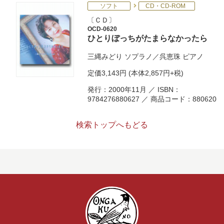
ソフト
CD・CD-ROM
ＣＤ
OCD-0620
ひとりぼっちがたまらなかったら
三縄みどり
ソプラノ／
呉恵珠
ピアノ
定価
3,143円
(本体2,857円+税)
発行：2000年11月 ／ ISBN：
9784276880627 ／ 商品コード：880620
検索トップへもどる