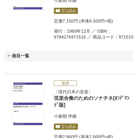
小倉朗
作曲
立ち読み
定価
7,150円
(本体6,500円+税)
発行：1969年12月 ／ ISBN：
9784276971516 ／ 商品コード：971510
曲目一覧
楽譜
現代日本の音楽
弦楽合奏のためのソナチネ[ｵﾝﾃﾞﾏﾝ
ﾄﾞ版]
小倉朗
作曲
立ち読み
定価
2,860円
(本体2,600円+税)