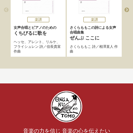
楽譜
楽譜
女声合唱とピアノのための
さくらももこの詩による女声
女声
合唱曲集
くちびるに歌を
星
ぜんぶ ここに
ヘッセ
、
アレント
、
リルケ
、
まど
フライシュレン
詩／
信長貴富
さくらももこ
詩／
相澤直人
作
曲
作曲
曲
音楽の力を信じ 音楽の心を伝えたい