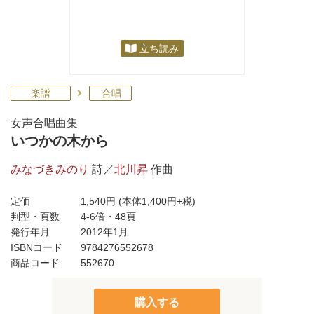
立ち読み
楽譜
合唱
女声合唱曲集
いつかの木から
みなづきみのり
詩／
北川昇
作曲
定価
1,540円
(本体1,400円+税)
判型・頁数
4-6倍・48頁
発行年月
2012年1月
ISBNコード
9784276552678
商品コード
552670
購入する