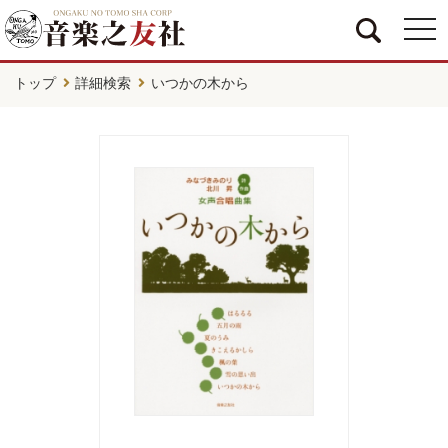
togg
navi
トップ
詳細検索
いつかの木から