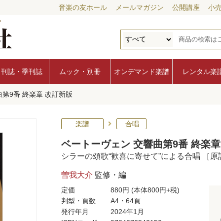
音楽の友ホール
メールマガジン
公開講座
小
月刊誌・季刊誌
ムック・別冊
オンデマンド楽譜
レンタル楽
第9番 終楽章 改訂新版
楽譜
合唱
ベートーヴェン 交響曲第9番 終楽章
シラーの頌歌“歓喜に寄せて”による合唱 ［
曽我大介
監修・編
定価
880円
(本体800円+税)
判型・頁数
A4・64頁
発行年月
2024年1月