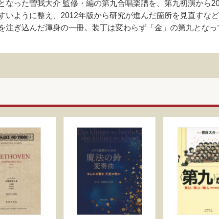
なった曽我大介 監修・編の第九合唱楽譜を、第九初演から200
すいように整え、2012年版から研究が進んだ箇所を見直すな
を注ぎ込んだ渾身の一冊。装丁は変わらず「金」の第九となっ