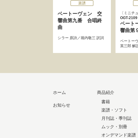
楽譜
ミニチ
ベートーヴェン 交
OGT-2109
響曲第九番 合唱終
ベート
曲
響曲第
シラー
原詩／
堀内敬三
訳詞
ベートー
英三郎
解
ホーム
商品紹介
書籍
お知らせ
楽譜・ソフト
月刊誌・季刊誌
ムック・別冊
オンデマンド楽譜