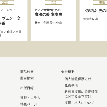
楽譜
楽譜
書籍
ュア・スコア
ピアノ連弾のための
《第九》虎の
魔法の鈴 変奏曲
ーヴェン 交
曽我大介
著
林光
、
寺嶋 陸也
作曲
９番
ヴェン
作曲／
土田
説
商品検索
会社概要
曲目検索
個人情報保護方針
免責事項
出版目録
教科書採択の公正確保
に関する基本方針
連載・コラム
採用・求人について
特集ページ