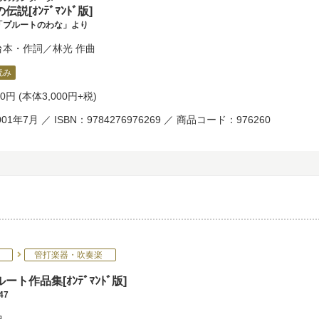
説[ｵﾝﾃﾞﾏﾝﾄﾞ版]
「プルートのわな」より
台本・作詞／
林光
作曲
読み
00円
(本体3,000円+税)
01年7月 ／ ISBN：9784276976269 ／ 商品コード：976260
管打楽器・吹奏楽
ート作品集[ｵﾝﾃﾞﾏﾝﾄﾞ版]
47
曲