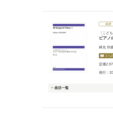
楽譜
こども
ピアノの
林光
作
立ち
定価
2,9
発行：20
曲目一覧