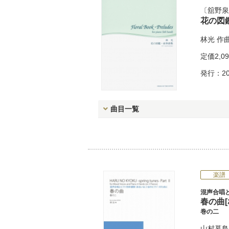
舘野泉
花の図
林光
作
定価
2,0
発行：20
曲目一覧
楽譜
混声合唱
春の曲[ｵ
巻の二
山村暮鳥