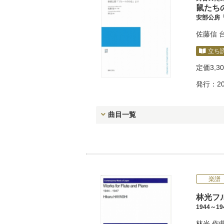
鼠たちの伝
安部公房
佐藤信
立ち
定価
3,3
発行：20
曲目一覧
楽譜
林光フル
1944～19
林光
作