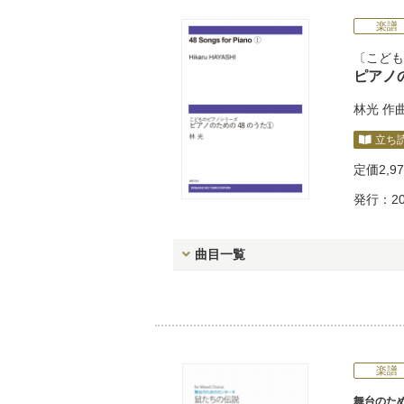
楽譜
こども
ピアノの
林光
作
立ち
定価
2,9
発行：20
曲目一覧
楽譜
舞台のた