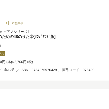
鍵盤楽器
のピアノシリーズ
ための48のうた②[ｵﾝﾃﾞﾏﾝﾄﾞ版]
曲
読み
70円
(本体2,700円+税)
02年12月 ／ ISBN：9784276976429 ／ 商品コード：976420