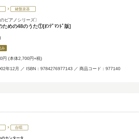
鍵盤楽器
のピアノシリーズ
ための48のうた①[ｵﾝﾃﾞﾏﾝﾄﾞ版]
曲
読み
70円
(本体2,700円+税)
02年12月 ／ ISBN：9784276977143 ／ 商品コード：977140
合唱
めのカンタータ