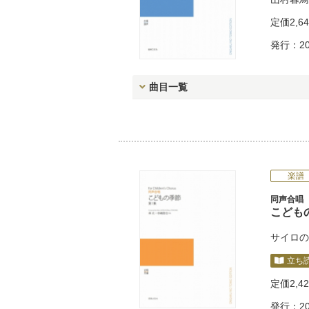
定価
2,6
発行：20
曲目一覧
楽譜
同声合唱
こどもの
サイロの
立ち
定価
2,4
発行：20