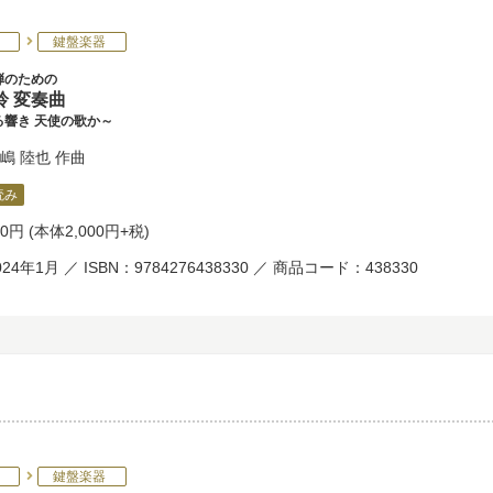
鍵盤楽器
弾のための
鈴 変奏曲
る響き 天使の歌か～
嶋 陸也
作曲
読み
00円
(本体2,000円+税)
24年1月 ／ ISBN：9784276438330 ／ 商品コード：438330
鍵盤楽器