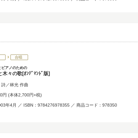
合唱
とピアノのための
木々の歌[ｵﾝﾃﾞﾏﾝﾄﾞ版]
詩／
林光
作曲
70円
(本体2,700円+税)
03年4月 ／ ISBN：9784276978355 ／ 商品コード：978350