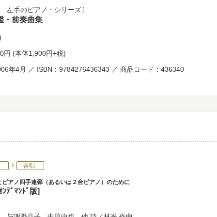
 左手のピアノ・シリーズ
鑑・前奏曲集
曲
90円
(本体1,900円+税)
06年4月 ／ ISBN：9784276436343 ／ 商品コード：436340
合唱
とピアノ四手連弾（あるいは２台ピアノ）のために
ﾝﾃﾞﾏﾝﾄﾞ版]
、
与謝野晶子
、
中原中也
、他 詩／
林光
作曲