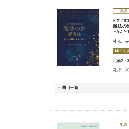
楽譜
ピアノ連
魔法の
～なんた
林光
、
寺
立ち
定価
2,2
発行：20
曲目一覧
楽譜