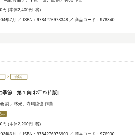
40円
(本体2,400円+税)
04年7月 ／ ISBN：9784276978348 ／ 商品コード：978340
合唱
季節 第１集[ｵﾝﾃﾞﾏﾝﾄﾞ版]
会
詩／
林光
、
寺嶋陸也
作曲
読み
20円
(本体2,200円+税)
03年6月 ／ ISBN：9784276976900 ／ 商品コード：976900