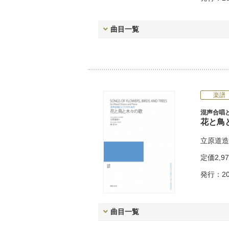
曲目一覧
楽譜
混声合唱
花と鳥と
立原道造
定価
2,9
発行：20
曲目一覧