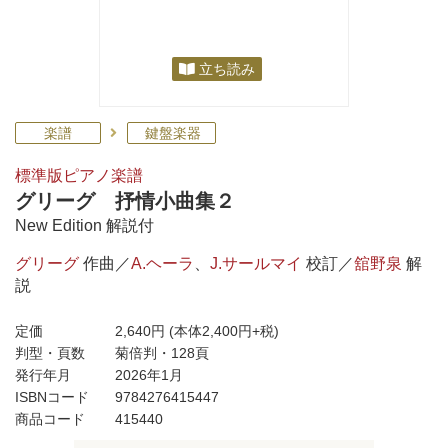
立ち読み
楽譜
鍵盤楽器
標準版ピアノ楽譜
グリーグ 抒情小曲集２
New Edition 解説付
グリーグ
作曲／
A.ヘーラ
、
J.サールマイ
校訂／
舘野泉
解
説
定価
2,640円
(本体2,400円+税)
判型・頁数
菊倍判・128頁
発行年月
2026年1月
ISBNコード
9784276415447
商品コード
415440