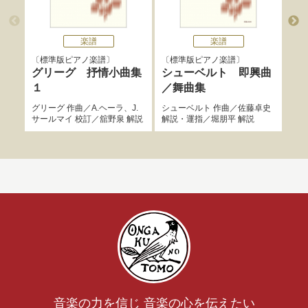
楽譜
楽譜
標準版ピアノ楽譜
標準版ピアノ楽譜
混声
グリーグ 抒情小曲集
シューベルト 即興曲
星
１
／舞曲集
原民
グリーグ
作曲／
A.ヘーラ
、
J.
シューベルト
作曲／
佐藤卓史
サールマイ
校訂／
舘野泉
解説
解説・運指／
堀朋平
解説
音楽の力を信じ 音楽の心を伝えたい