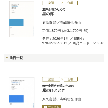
楽譜
合唱
混声合唱のための
星の疼
原民喜
詩／
寺嶋陸也
作曲
定価
1,870円
(本体1,700円+税)
発行：2026年1月 ／ ISBN：
9784276546813 ／ 商品コード：546810
曲目一覧
楽譜
合唱
無伴奏混声合唱のための
魔のひととき
原民喜
詩／
寺嶋陸也
作曲
立ち読み