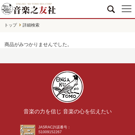
togg
navi
トップ
詳細検索
商品がみつかりませんでした。
音楽の力を信じ 音楽の心を伝えたい
JASRAC許諾番号：
S1009152267