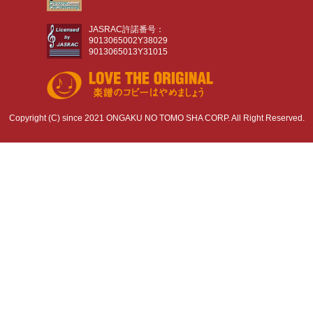
JASRAC許諾番号：
9013065002Y38029
9013065013Y31015
Copyright (C) since 2021 ONGAKU NO TOMO SHA CORP. All Right Reserved.