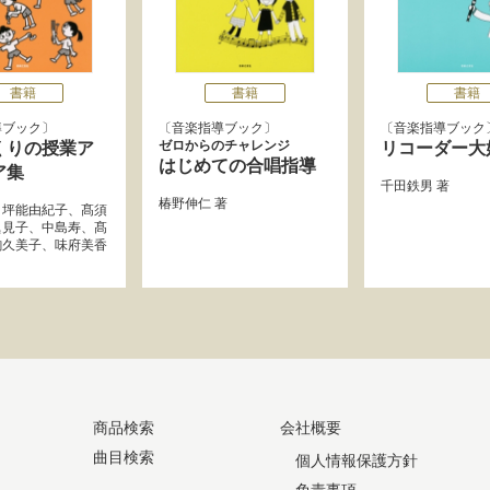
書籍
書籍
書籍
導ブック
音楽指導ブック
音楽指導ブック
ゼロからのチャレンジ
くりの授業ア
リコーダー大
はじめての合唱指導
ア集
千田鉄男
著
椿野伸仁
著
、
坪能由紀子
、
髙須
眞見子
、
中島寿
、
髙
駒久美子
、
味府美香
商品検索
会社概要
曲目検索
個人情報保護方針