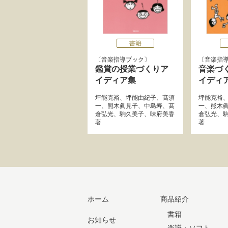
書籍
音楽指導ブック
音楽指
鑑賞の授業づくりア
音楽づ
イディア集
イディ
坪能克裕
、
坪能由紀子
、
髙須
坪能克裕
一
、
熊木眞見子
、
中島寿
、
髙
一
、
熊木
倉弘光
、
駒久美子
、
味府美香
倉弘光
、
著
著
ホーム
商品紹介
書籍
お知らせ