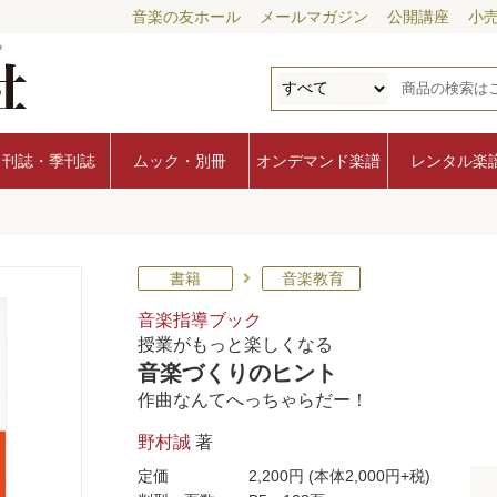
音楽の友ホール
メールマガジン
公開講座
小
月刊誌・季刊誌
ムック・別冊
オンデマンド楽譜
レンタル楽
書籍
音楽教育
音楽指導ブック
授業がもっと楽しくなる
音楽づくりのヒント
作曲なんてへっちゃらだー！
野村誠
著
定価
2,200円
(本体2,000円+税)