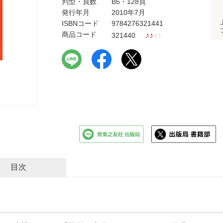
判型・頁数
B5・128頁
発行年月
2010年7月
ISBNコード
9784276321441
商品コード
♪
♪
♪
♪
321440
目次