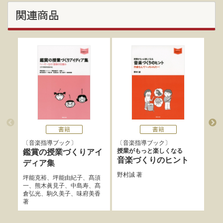
関連商品
書籍
書籍
音楽指導ブック
音楽指導ブック
音
授業がもっと楽しくなる
ゼロ
鑑賞の授業づくりアイ
音楽づくりのヒント
は
ディア集
野村誠
著
椿野
坪能克裕
、
坪能由紀子
、
髙須
一
、
熊木眞見子
、
中島寿
、
髙
倉弘光
、
駒久美子
、
味府美香
著