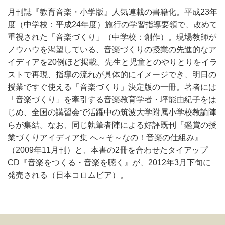
月刊誌『教育音楽・小学版』人気連載の書籍化。平成23年
度（中学校：平成24年度）施行の学習指導要領で、改めて
重視された「音楽づくり」（中学校：創作）。現場教師が
ノウハウを渇望している、音楽づくりの授業の先進的なア
イディアを20例ほど掲載。先生と児童とのやりとりをイラ
ストで再現、指導の流れが具体的にイメージでき、明日の
授業ですぐ使える「音楽づくり」決定版の一冊。著者には
「音楽づくり」を牽引する音楽教育学者・坪能由紀子をは
じめ、全国の講習会で活躍中の筑波大学附属小学校教諭陣
らが集結。なお、同じ執筆者陣による好評既刊『鑑賞の授
業づくりアイディア集 へ～そ～なの！音楽の仕組み』
（2009年11月刊）と、本書の2冊を合わせたタイアップ
CD『音楽をつくる・音楽を聴く』が、2012年3月下旬に
発売される（日本コロムビア）。