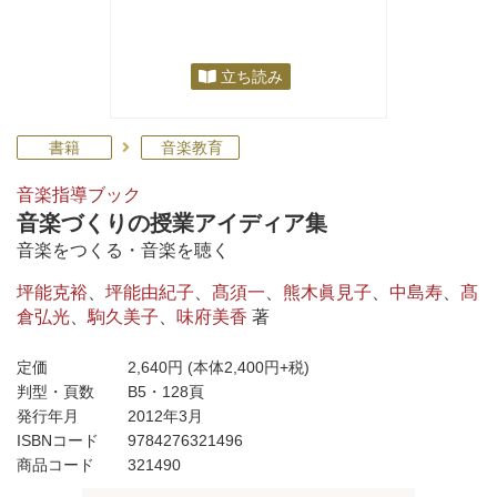
立ち読み
書籍
音楽教育
音楽指導ブック
音楽づくりの授業アイディア集
音楽をつくる・音楽を聴く
坪能克裕
、
坪能由紀子
、
髙須一
、
熊木眞見子
、
中島寿
、
髙
倉弘光
、
駒久美子
、
味府美香
著
定価
2,640円
(本体2,400円+税)
判型・頁数
B5・128頁
発行年月
2012年3月
ISBNコード
9784276321496
商品コード
321490